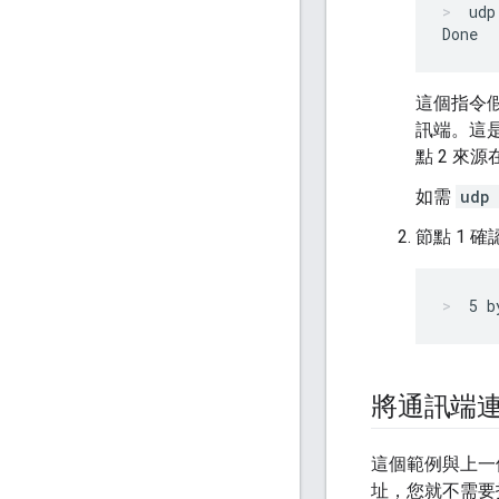
udp
這個指令假
訊端。這是
點 2 來
如需
udp
節點 1 
5 b
將通訊端
這個範例與上一
址，您就不需要指