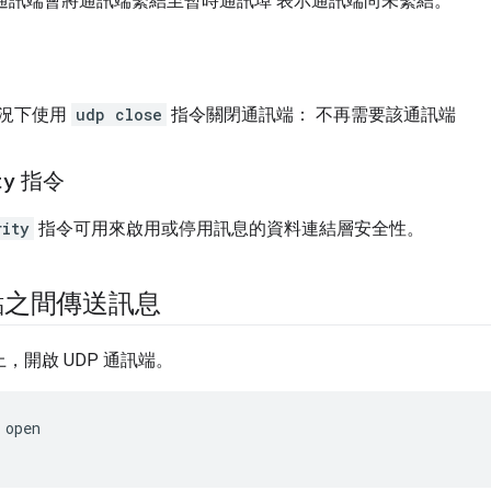
通訊端會將通訊端繫結至暫時通訊埠 表示通訊端尚未繫結。
況下使用
udp close
指令關閉通訊端： 不再需要該通訊端
ty
指令
rity
指令可用來啟用或停用訊息的資料連結層安全性。
點之間傳送訊息
上，開啟 UDP 通訊端。
 open