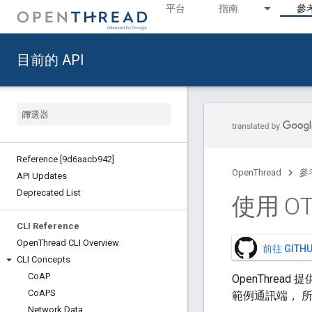
平台
指南
參
目前的 API
Reference [9d6aacb942]
OpenThread
參
API Updates
Deprecated List
使用 OT
CLI Reference
Open
Thread CLI Overview
前往 GIT
CLI Concepts
Co
AP
OpenThrea
Co
APS
範例通訊端， 
Network Data