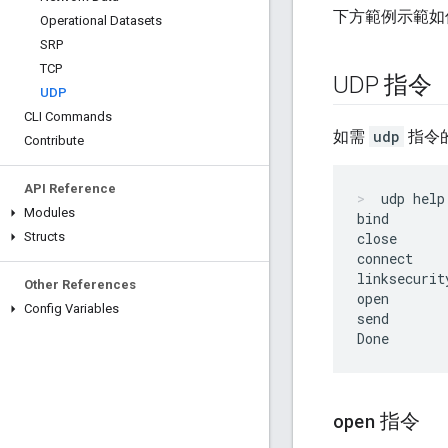
下方範例示範如
Operational Datasets
SRP
TCP
UDP 指令
UDP
CLI Commands
如需
udp
指令
Contribute
API Reference
udp help
Modules
bind

Structs
close

connect

linksecurity
Other References
open

Config Variables
send

open
指令