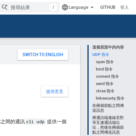
/
GITHUB
登入
這個頁面中的內容
。
UDP 指令
open 指令
bind 指令
connect 指令
send 指令
close 指令
提供意見
linksecurity 指令
在兩個節點之間傳
送訊息
將通訊端連線至對
通訊端之間的通訊
cli udp
提供一個
等互連通訊端位
址，然後在兩個節
點之間傳送訊息