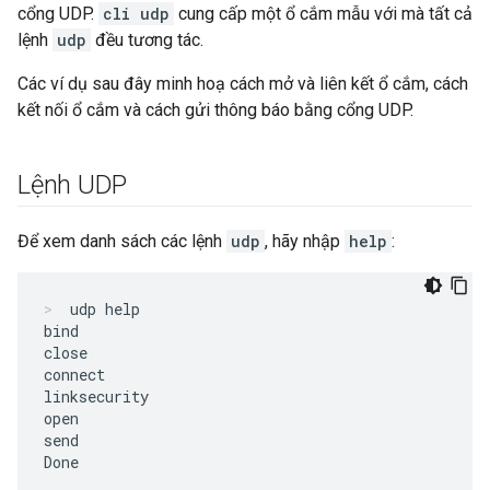
cổng UDP.
cli udp
cung cấp một ổ cắm mẫu với mà tất cả
lệnh
udp
đều tương tác.
Các ví dụ sau đây minh hoạ cách mở và liên kết ổ cắm, cách
kết nối ổ cắm và cách gửi thông báo bằng cổng UDP.
Lệnh UDP
Để xem danh sách các lệnh
udp
, hãy nhập
help
:
udp help
bind

close

connect

linksecurity

open

send
