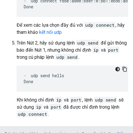
udp connect fdde:ad00:beef:0:bb1:ebd6:ad10
Để xem các lựa chọn đầy đủ với
udp connect
, hãy
tham khảo
kết nối udp
Trên Nút 2, hãy sử dụng lệnh
udp send
để gửi thông
báo đến Nút 1, nhưng không chỉ định
ip
và
port
trong cú pháp lệnh
udp send
.
udp send hello
Khi không chỉ định
ip
và
port
, lệnh
udp send
sẽ
sử dụng
ip
và
port
đã được chỉ định trong lệnh
udp connect
.