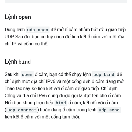
Lệnh
open
Dùng lệnh
udp open
để mở ổ cắm nhằm bắt đầu giao tiếp
UDP. Sau đó, bạn có tuỳ chọn để liên kết ổ cắm với một địa
chỉ IP và cổng cụ thể.
Lệnh
bind
Sau khi
open
ổ cắm, bạn có thể chạy lệnh
udp bind
để
chỉ định một địa chỉ IPv6 và một cổng đến ổ cắm đang mở.
Thao tác này sẽ liên kết với ổ cắm để giao tiếp. Chỉ định
Cổng và địa chỉ IPv6 cũng được gọi là đặt tên cho ổ cắm.
Nếu bạn không trực tiếp
bind
ổ cắm, kết nối với ổ cắm
(
udp connect
) hoặc dùng ổ cắm trong lệnh
udp send
liên kết ổ cắm với một cổng tạm thời.