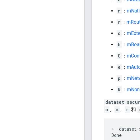
n
：
mNati
r
：
mRout
c
：
mExte
b
：
mBea
C
：
mCom
e
：
mAuto
p
：
mNetw
R
：
mNon
dataset secu
o
、
n
、
r
和
dataset 