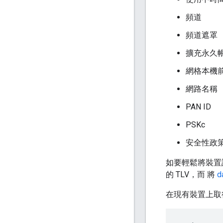
頻道
頻道遮罩
擴充永久帳
網格本機
網路名稱
PAN ID
PSKc
安全性政
如要輕鬆將裝置設
的 TLV，而 將
d
在現有裝置上取得