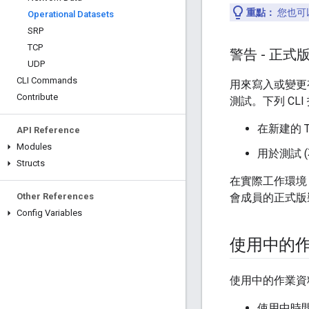
重點：
您也可
Operational Datasets
SRP
TCP
警告 - 正
UDP
CLI Commands
用來寫入或變更
Contribute
測試。下列 CL
在新建的 
API Reference
Modules
用於測試 
Structs
在實際工作環境 
Other References
會成員的正式版裝
Config Variables
使用中的
使用中的作業資料
使用中時