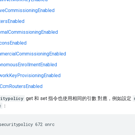
veCommissioningEnabled
ersEnabled
rnalCommissioningEnabled
consEnabled
mercialCommissioningEnabled
nomousEnrollmentEnabled
orkKeyProvisioningEnabled
CcmRoutersEnabled
ritypolicy
get 和 set 指令也使用相同的引數 對應，例如設定
c
：
securitypolicy 672 onrc