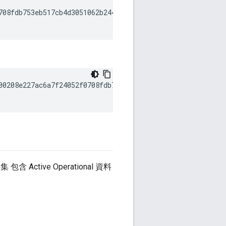
708fdb753eb517cb4d3051062b2442a928d9ea3b947a1618fc4085a0
00208e227ac6a7f24052f0708fdb753eb517cb4d3051062b2442a928
ive Operational 資料