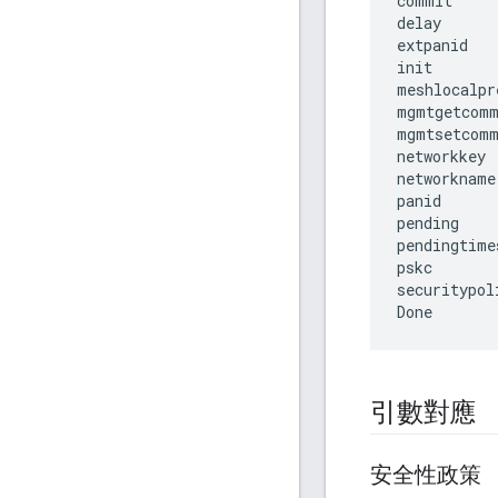
commit

delay

extpanid

init

meshlocalpre
mgmtgetcomm
mgmtsetcomm
networkkey

networkname

panid

pending

pendingtime
pskc

securitypoli
引數對應
安全性政策