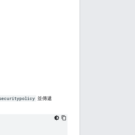
securitypolicy
並傳遞