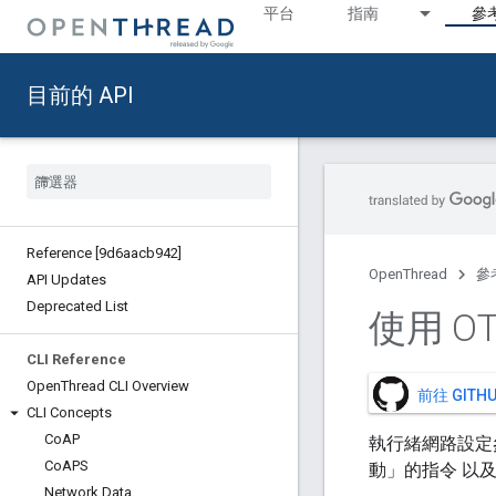
平台
指南
參
目前的 API
Reference [9d6aacb942]
OpenThread
參
API Updates
Deprecated List
使用 O
CLI Reference
Open
Thread CLI Overview
前往 GIT
CLI Concepts
Co
AP
執行緒網路設定
Co
APS
動」的指令 以
Network Data