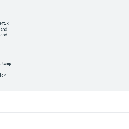
fix

and

and

stamp

cy
