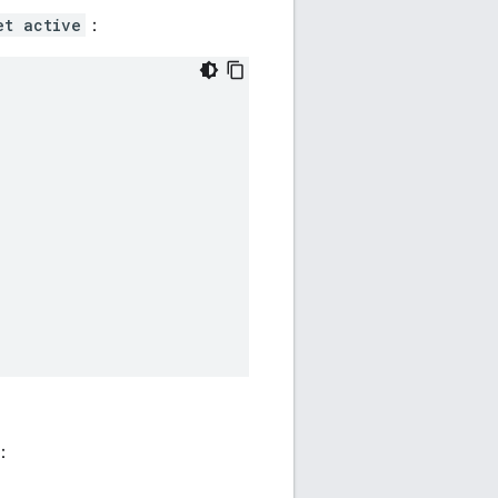
et active
：
：