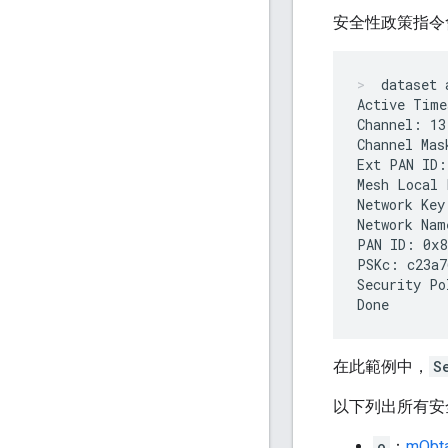
安全性政策指令
dataset 
Active Time
Channel: 13

Channel Mas
Ext PAN ID:
Mesh Local 
Network Key
Network Nam
PAN ID: 0x8
PSKc: c23a7
Security Po
在此範例中，
S
以下列出所有安全
o
：
mObta