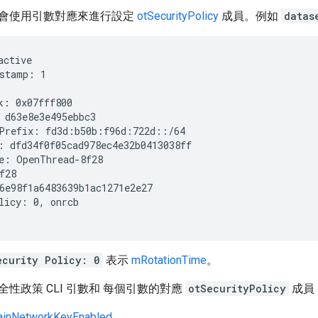
會使用引數對應來進行設定
otSecurityPolicy
成員。例如
datas
active
stamp: 1

k: 0x07fff800

 d63e8e3e495ebbc3

Prefix: fd3d:b50b:f96d:722d::/64

: dfd34f0f05cad978ec4e32b0413038ff

e: OpenThread-8f28

f28

6e98f1a6483639b1ac1271e2e27

licy: 0, onrcb

ecurity Policy: 0
表示
mRotationTime
。
性政策 CLI 引數和 每個引數的對應
otSecurityPolicy
成員
inNetworkKeyEnabled