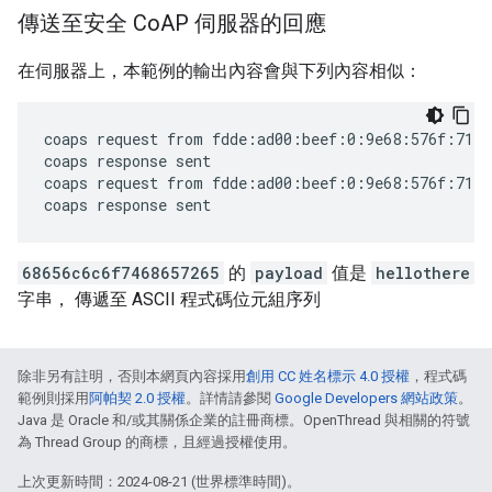
傳送至安全 Co
AP 伺服器的回應
在伺服器上，本範例的輸出內容會與下列內容相似：
coaps request from fdde:ad00:beef:0:9e68:576f:714c
coaps response sent

coaps request from fdde:ad00:beef:0:9e68:576f:714c
68656c6c6f7468657265
的
payload
值是
hellothere
字串， 傳遞至 ASCII 程式碼位元組序列
除非另有註明，否則本網頁內容採用
創用 CC 姓名標示 4.0 授權
，程式碼
範例則採用
阿帕契 2.0 授權
。詳情請參閱
Google Developers 網站政策
。
Java 是 Oracle 和/或其關係企業的註冊商標。OpenThread 與相關的符號
為 Thread Group 的商標，且經過授權使用。
上次更新時間：2024-08-21 (世界標準時間)。