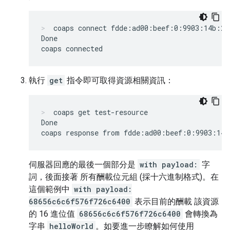
coaps connect fdde:ad00:beef:0:9903:14b:27
Done

執行
get
指令即可取得資源相關資訊：
coaps get test-resource
Done

伺服器回應的最後一個部分是
with payload:
字
詞，後面接著 所有酬載位元組 (採十六進制格式)。在
這個範例中
with payload:
68656c6c6f576f726c6400
表示目前的酬載 該資源
的 16 進位值
68656c6c6f576f726c6400
會轉換為
字串
helloWorld
。如要進一步瞭解如何使用