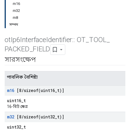
m16
m32
m8
সম্পদ
ot
Ip6Interface
Identifier
::
OT
_
TOOL
_
PACKED
_
FIELD
সারসংক্ষেপ
পাবলিক বৈশিষ্ট্য
m16
[8
/
sizeof(
uint16
_
t)]
uint16_t
16-বিট ক্ষেত্র
m32
[8
/
sizeof(
uint32
_
t)]
uint32_t