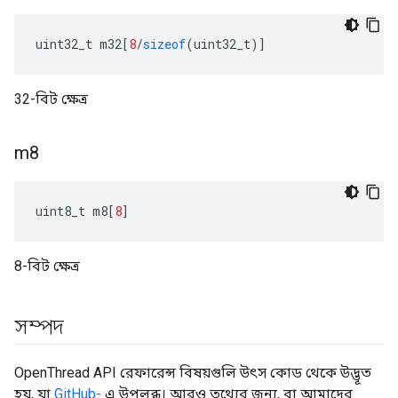
uint32_t m32
[
8
/
sizeof
(
uint32_t
)]
32-বিট ক্ষেত্র
m8
uint8_t m8
[
8
]
8-বিট ক্ষেত্র
সম্পদ
OpenThread API রেফারেন্স বিষয়গুলি উৎস কোড থেকে উদ্ভূত
হয়, যা
GitHub-
এ উপলব্ধ। আরও তথ্যের জন্য, বা আমাদের