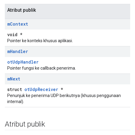
Atribut publik
m
Context
void *
Pointer ke konteks khusus aplikasi.
m
Handler
otUdpHandler
Pointer fungsi ke callback penerima.
m
Next
struct
otUdpReceiver
*
Penunjuk ke penerima UDP berikutnya (khusus penggunaan
internal).
Atribut publik