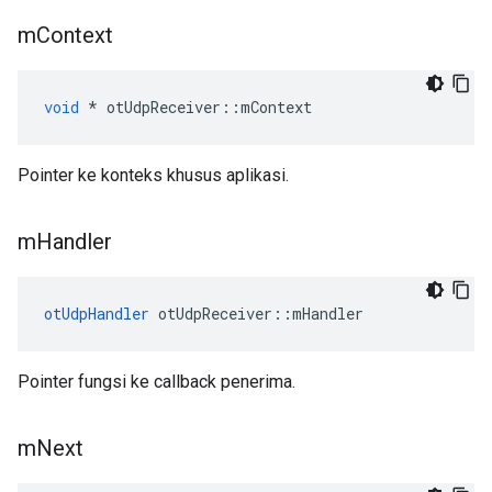
m
Context
void
*
 otUdpReceiver
::
mContext
Pointer ke konteks khusus aplikasi.
m
Handler
otUdpHandler
 otUdpReceiver
::
mHandler
Pointer fungsi ke callback penerima.
m
Next