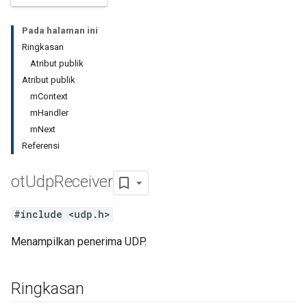
Pada halaman ini
Ringkasan
Atribut publik
Atribut publik
mContext
mHandler
mNext
Referensi
ot
Udp
Receiver
#include <udp.h>
Menampilkan penerima UDP.
Ringkasan