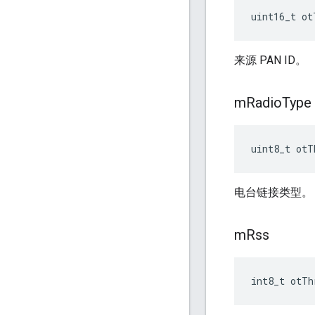
uint16_t ot
来源 PAN ID。
m
Radio
Type
uint8_t otT
电台链接类型。
m
Rss
int8_t otTh