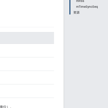
mRss
mTimeSyncSeq
资源
单位）。