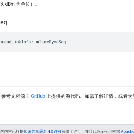
 dBm 为单位）。
Seq
hreadLinkInfo
::
mTimeSyncSeq
API 参考文档源自
GitHub
上提供的源代码。如需了解详情，或者为
中的内容已根据
知识共享署名 4.0 许可
获得了许可，并且代码示例已根据
Apache