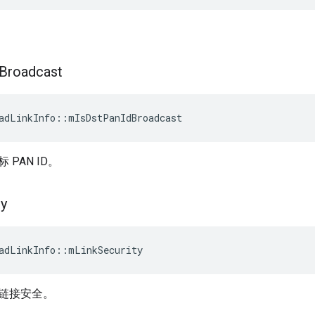
Broadcast
adLinkInfo
::
mIsDstPanIdBroadcast
PAN ID。
ty
adLinkInfo
::
mLinkSecurity
链接安全。