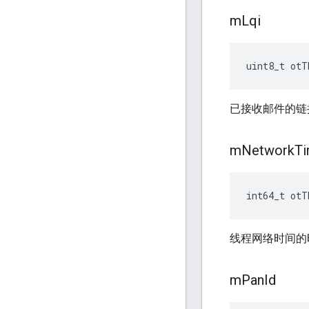
m
Lqi
uint8_t otT
已接收邮件的链
m
Network
T
int64_t otT
线程网络时间的
m
Pan
Id