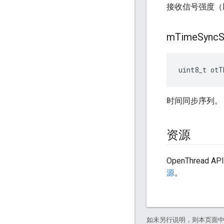
接收信号强度（以
m
Time
Sync
uint8_t otT
时间同步序列。
资源
OpenThread 
源
。
如未另行说明，则本页面