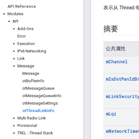
API Reference
表示从 Thre
Modules
API
摘要
Add-Ons
Error
Execution
公共属性
IPv6 Networking
Link
m
Channel
Message
Message
m
Is
Dst
Pan
Id
B
ot
Buffer
Info
ot
Message
Queue
ot
Message
Queue
Info
m
Link
Securit
ot
Message
Settings
ot
Thread
Link
Info
m
Lqi
Multi Radio Link
Provisional
m
Network
Time
TREL - Thread Stack