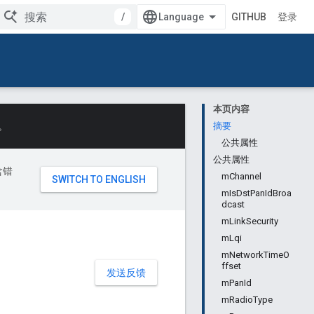
/
GITHUB
登录
本页内容
。
摘要
公共属性
公共属性
含错
mChannel
mIsDstPanIdBroa
dcast
mLinkSecurity
mLqi
mNetworkTimeO
ffset
发送反馈
mPanId
mRadioType