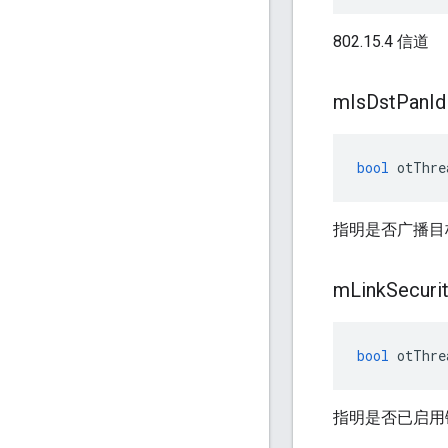
802.15.4 信道
m
Is
Dst
Pan
Id
bool
 otThre
指明是否广播目标 
m
Link
Securi
bool
 otThre
指明是否已启用