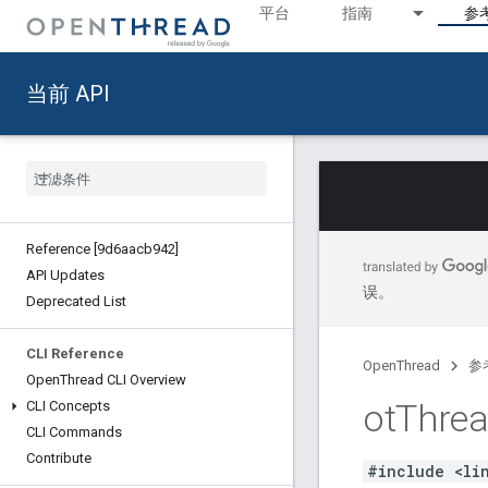
平台
指南
参
当前 API
Reference [9d6aacb942]
API Updates
误。
Deprecated List
CLI Reference
OpenThread
参
Open
Thread CLI Overview
ot
Thre
CLI Concepts
CLI Commands
Contribute
#include <li