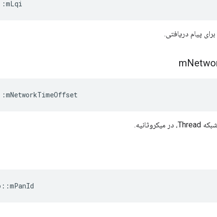
::
mLqi
برای پیام دریافتی.
m
Netwo
::
mNetworkTimeOffset
یکروثانیه.
o
::
mPanId