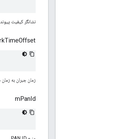
نشانگر کیفیت پیوند 
rk
Time
Offset
زمان جبران به زمان شبکه Thread، در م
m
Pan
Id
منبع PAN ID.