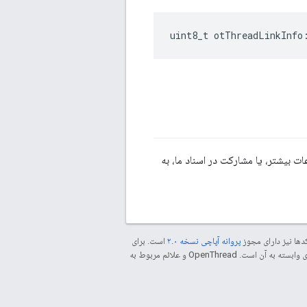
uint8_t otThreadLinkInfo
 بیشتر، یا مشارکت در اسناد ما، به
دها نیز دارای مجوز
پروانه آپاچی نسخه ۲.۰
است. برای
مراجعه کنید. جاوا علامت تجاری ثبت‌شده Oracle و/یا شرکت‌های وابسته به آن است. ‫OpenThread و علائم مربوط به