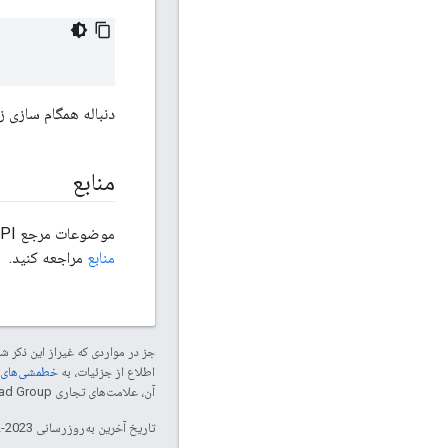
دنباله همگام سازی ز
منابع
موضوعات مرجع OpenThread API از کد منبع موجود در
منابع
مراجعه کنید.
جز در مواردی که غیراز این ذکر
اطلاع از جزئیات، به
خطمشی‌های سایت elopers
آن، علامت‌های تجاری Thread Group هستند و تحت پروانه استفاده می‌شوند.
تاریخ آخرین به‌روزرسانی 2023-12-01 به‌وقت ساعت هماهنگ جهانی.