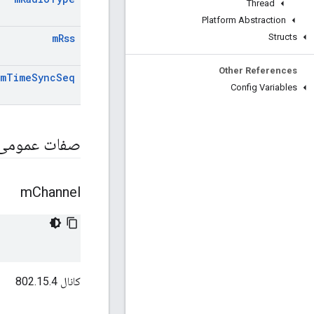
Thread
Platform Abstraction
Structs
m
Rss
Other References
m
Time
Sync
Seq
Config Variables
صفات عمومی
m
Channel
کانال 802.15.4