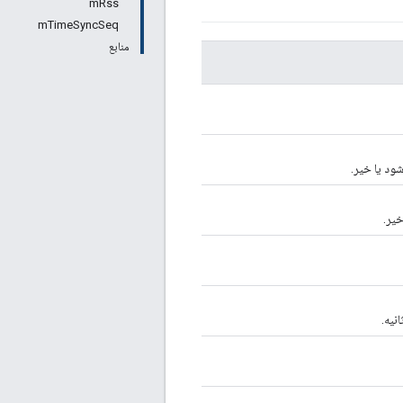
mRss
mTimeSyncSeq
منابع
خیر.