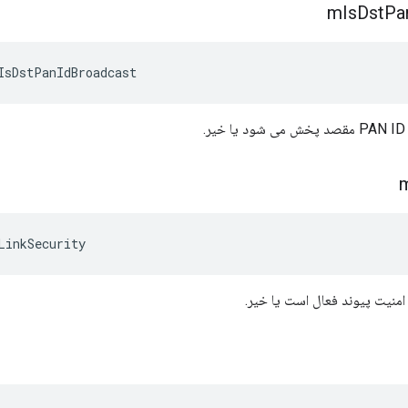
m
Is
Dst
Pa
IsDstPanIdBroadcast
.
LinkSecurity
امنیت پیوند فعال است یا خیر.