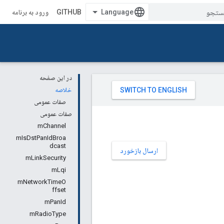
GITHUB
ورود به برنامه
در این صفحه
خلاصه
صفات عمومی
صفات عمومی
mChannel
mIsDstPanIdBroa
dcast
ارسال بازخورد
mLinkSecurity
mLqi
mNetworkTimeO
ffset
mPanId
mRadioType