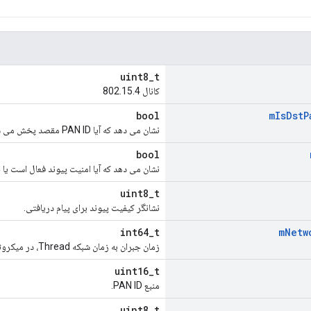
uint8_t
کانال 802.15.4
bool
m
Is
Dst
P
نشان می دهد که آیا PAN ID مقصد پخش می شود یا خیر.
bool
نشان می دهد که آیا امنیت پیوند فعال است یا 
uint8_t
نشانگر کیفیت پیوند برای پیام دریافتی.
int64_t
m
Netw
زمان جبران به زمان شبکه Thread، در میکروثانیه.
uint16_t
منبع PAN ID.
uint8_t