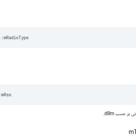
::
mRadioType
:
mRss
بر حسب dBm.
m