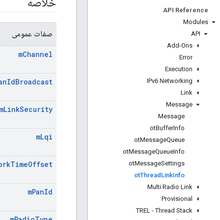
خلاصه
API Reference
Modules
صفات عمومی
API
Add-Ons
m
Channel
Error
Execution
IPv6 Networking
an
Id
Broadcast
Link
Message
m
Link
Security
Message
ot
Buffer
Info
m
Lqi
ot
Message
Queue
ot
Message
Queue
Info
ot
Message
Settings
ork
Time
Offset
ot
Thread
Link
Info
Multi Radio Link
m
Pan
Id
Provisional
TREL - Thread Stack
m
Radio
Type