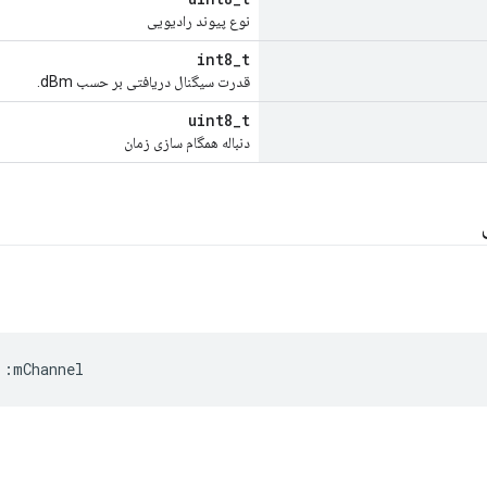
نوع پیوند رادیویی
int8_t
قدرت سیگنال دریافتی بر حسب dBm.
uint8_t
دنباله همگام سازی زمان
::
mChannel