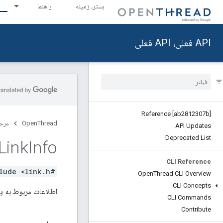
بستر، زمینه
راهنما
API فعلی، API فعلی
Reference [ab2812307b]
OpenThread
مرج
API Updates
Deprecated List
Link
Info
CLI Reference
#include <link.h>
Open
Thread CLI Overview
CLI Concepts
اطلاعات مربوط به پیوند را 
CLI Commands
Contribute