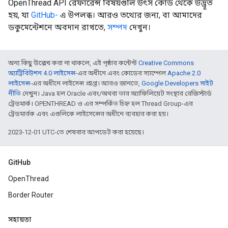
OpenThread API রেফারেন্স বিষয়গুলি উৎস কোড থেকে উদ্ভূত
হয়, যা
GitHub-
এ উপলব্ধ। আরও তথ্যের জন্য, বা আমাদের
ডকুমেন্টেশনে অবদান রাখতে,
সম্পদ
দেখুন।
অন্য কিছু উল্লেখ করা না থাকলে, এই পৃষ্ঠার কন্টেন্ট
Creative Commons
অ্যাট্রিবিউশন 4.0 লাইসেন্স
-এর অধীনে এবং কোডের স্যাম্পেল
Apache 2.0
লাইসেন্স
-এর অধীনে লাইসেন্স প্রাপ্ত। আরও জানতে,
Google Developers সাইট
নীতি
দেখুন। Java হল Oracle এবং/অথবা তার অ্যাফিলিয়েট সংস্থার রেজিস্টার্ড
ট্রেডমার্ক। OPENTHREAD ও এর সম্পর্কিত চিহ্ন হল Thread Group-এর
ট্রেডমার্রক এবং এগুলিকে লাইসেন্সের অধীনে ব্যবহার করা হয়।
2023-12-01 UTC-তে শেষবার আপডেট করা হয়েছে।
GitHub
OpenThread
Border Router
সহায়তা