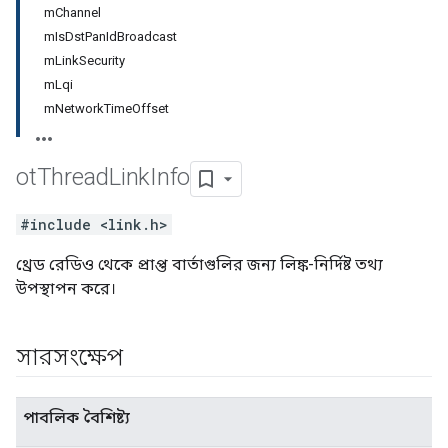
mChannel
mIsDstPanIdBroadcast
mLinkSecurity
mLqi
mNetworkTimeOffset
ot
Thread
Link
Info
#include <link.h>
থ্রেড রেডিও থেকে প্রাপ্ত বার্তাগুলির জন্য লিঙ্ক-নির্দিষ্ট তথ্য
উপস্থাপন করে।
সারসংক্ষেপ
পাবলিক বৈশিষ্ট্য