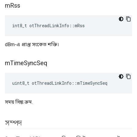
m
Rss
int8_t otThreadLinkInfo
::
mRss
dBm-এ প্রাপ্ত সংকেত শক্তি।
m
Time
Sync
Seq
uint8_t otThreadLinkInfo
::
mTimeSyncSeq
সময় সিঙ্ক ক্রম.
সম্পদ