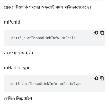
থ্রেড নেটওয়ার্ক সময়ের অফসেট সময়, মাইক্রোসেকেন্ডে।
m
Pan
Id
uint16_t otThreadLinkInfo
::
mPanId
উৎস প্যান আইডি।
m
Radio
Type
uint8_t otThreadLinkInfo
::
mRadioType
রেডিও লিঙ্ক টাইপ।