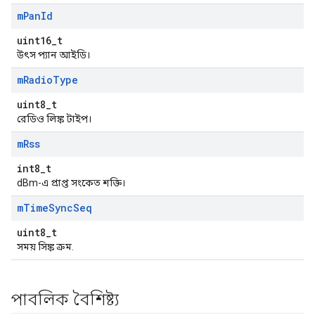
m
Pan
Id
uint16_t
উৎস প্যান আইডি।
m
Radio
Type
uint8_t
রেডিও লিঙ্ক টাইপ।
m
Rss
int8_t
dBm-এ প্রাপ্ত সংকেত শক্তি।
m
Time
Sync
Seq
uint8_t
সময় সিঙ্ক ক্রম.
পাবলিক বৈশিষ্ট্য