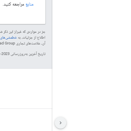
منابع
مراجعه کنید.
جز در مواردی که غیراز این ذکر
اطلاع از جزئیات، به
خطمشی‌های سایت elopers
آن، علامت‌های تجاری Thread Group هستند و تحت پروانه استفاده می‌شوند.
تاریخ آخرین به‌روزرسانی 2023-12-01 به‌وقت ساعت هماهنگ جهانی.
GitHub
OpenThread
Border Router
شرایط
حریم خصوصی
Manage cookies