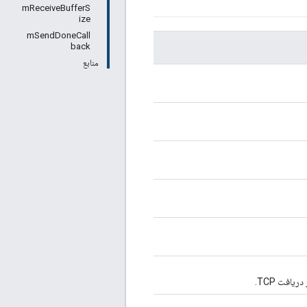
mReceiveBufferS
ize
mSendDoneCall
back
منابع
یافت TCP.