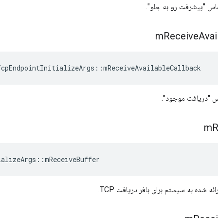
اس "پیشرفت رو به جلو".
m
Receive
Avai
TcpEndpointInitializeArgs
::
mReceiveAvailableCallback
س "دریافت موجود".
m
R
ializeArgs
::
mReceiveBuffer
ئه شده به سیستم برای بافر دریافت TCP.