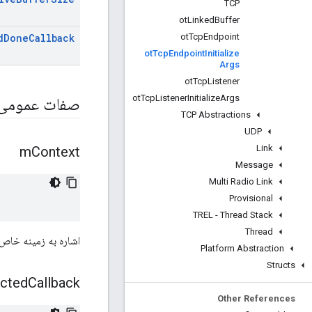
TCP
ot
Linked
Buffer
ot
Tcp
Endpoint
d
Done
Callback
ot
Tcp
Endpoint
Initialize
Args
ot
Tcp
Listener
ot
Tcp
Listener
Initialize
Args
صفات عمومی
TCP Abstractions
UDP
Link
m
Context
Message
Multi Radio Link
Provisional
TREL - Thread Stack
Thread
اشاره به زمینه خاص ب
Platform Abstraction
Structs
cted
Callback
Other References