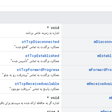
void *
اشاره به زمینه خاص برنامه.
otTcpDisconnected
m
Disconn
عملکرد برگشت به تماس "قطع شده".
otTcpEstablished
m
Establ
عملکرد برگشت به تماس "تأسیس شده".
otTcpForwardProgress
m
Forward
Pro
عملکرد برگشت به تماس "پیشرفت رو به جلو".
otTcpReceiveAvailable
m
Receive
Ava
عملکرد پاسخ به تماس "دریافت موجود".
void *
m
اشاره گر به حافظه ارائه شده به سیستم برای بافر در
size_t
m
Rece