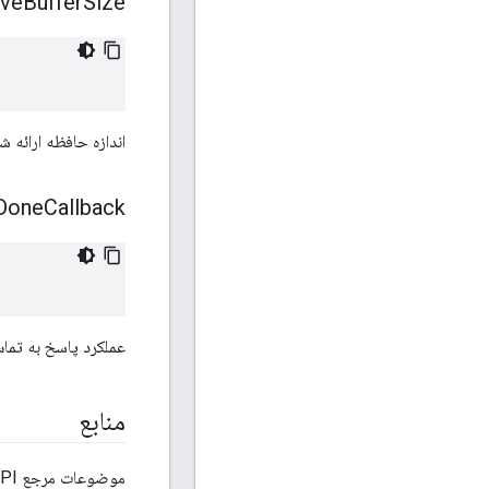
ive
Buffer
Size
اندازه حافظه ارائه شد
Done
Callback
عملکرد پاسخ به تماس
منابع
موضوعات مرجع OpenThread API از کد منبع موجود در