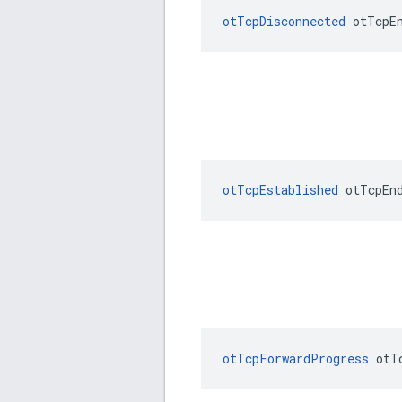
otTcpDisconnected
 otTcpE
otTcpEstablished
 otTcpEn
otTcpForwardProgress
 otT