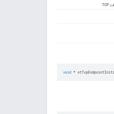
TCP.
void
*
 otTcpEndpointInit