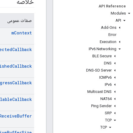
خلاصه
API Reference
Modules
صفات عمومی
API
Add-Ons
m
Context
Error
Execution
IPv6 Networking
ected
Callback
BLE Secure
DNS
ished
Callback
DNS-SD Server
ICMPv6
gress
Callback
IPv6
Multicast DNS
NAT64
ilable
Callback
Ping Sender
SRP
Receive
Buffer
TCP
TCP
ive
Buffer
Size