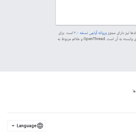
دها نیز دارای مجوز
پروانه آپاچی نسخه ۲.۰
است. برای
مراجعه کنید. جاوا علامت تجاری ثبت‌شده Oracle و/یا شرکت‌های وابسته به آن است. ‫OpenThread و علائم مربوط به
ا