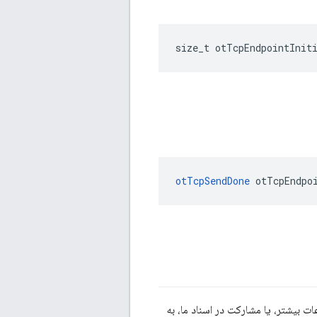
size_t otTcpEndpointInit
otTcpSendDone
 otTcpEndpo
 بیشتر، یا مشارکت در اسناد ما، به