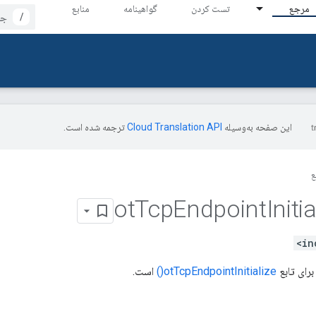
مرجع
تست کردن
گواهینامه
منابع
/
این صفحه به‌وسیله
ترجمه شده است.
ع
ot
Tcp
Endpoint
Initi
رای تابع
otTcpEndpointInitialize()
است.