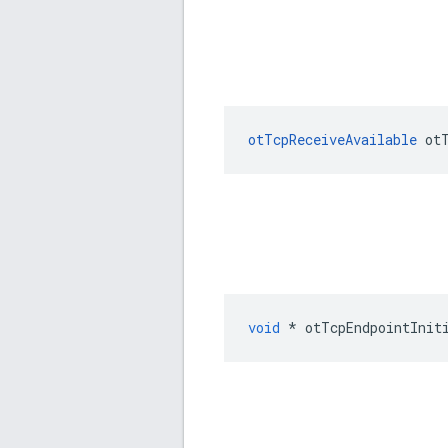
otTcpReceiveAvailable
 ot
void
*
 otTcpEndpointInit