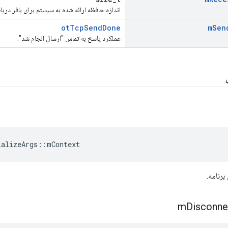
اندازه حافظه ارائه شده به سیستم برای بافر دریافت 
otTcpSendDone
m
Sen
عملکرد پاسخ به تماس "ارسال انجام شد".
ializeArgs
::
mContext
رنامه.
m
Disconne