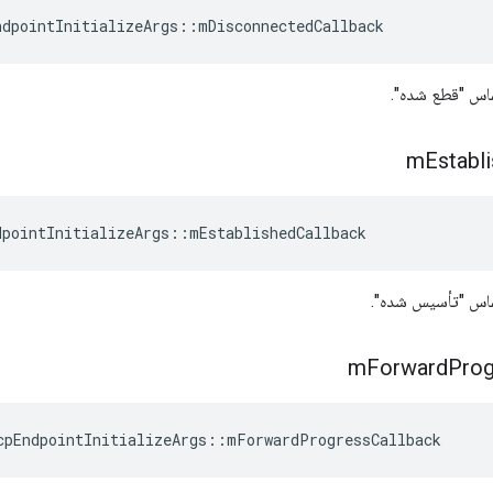
ndpointInitializeArgs
::
mDisconnectedCallback
اس "قطع شده".
m
Establ
dpointInitializeArgs
::
mEstablishedCallback
ماس "تأسیس شده".
m
Forward
Prog
cpEndpointInitializeArgs
::
mForwardProgressCallback