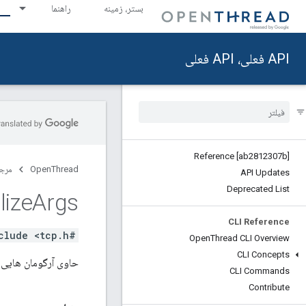
بستر، زمینه
راهنما
API فعلی، API فعلی
Reference [ab2812307b]
OpenThread
مرج
API Updates
Deprecated List
alize
Args
CLI Reference
#include <tcp.h>
Open
Thread CLI Overview
CLI Concepts
حاوی آرگومان هایی ب
CLI Commands
Contribute