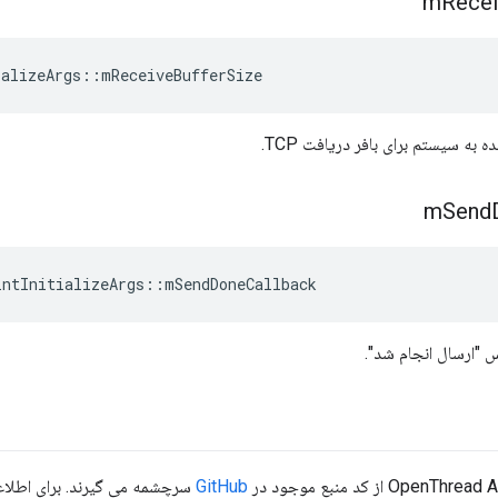
m
Rece
ializeArgs
::
mReceiveBufferSize
ه به سیستم برای بافر دریافت TCP.
m
Send
intInitializeArgs
::
mSendDoneCallback
 "ارسال انجام شد".
GitHub
سرچشمه می گیرند. برای اطلاعات