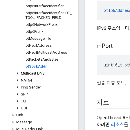
ot
Ip6Interface
Identifier
otIp6Addres
ot
Ip6Interface
Identifier
::
OT
_
TOOL
_
PACKED
_
FIELD
ot
Ip6Network
Prefix
IPv6 주소입니다.
ot
Ip6Prefix
ot
Message
Info
m
Port
ot
Netif
Address
ot
Netif
Multicast
Address
ot
Packets
And
Bytes
uint16_t ot
ot
Sock
Addr
Multicast DNS
NAT64
전송 계층 포트.
Ping Sender
SRP
자료
TCP
UDP
Link
OpenThread 
Message
하려면
리소스
를
Multi Radio Link