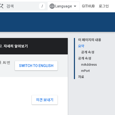
/
GITHUB
로그인
이 페이지의 내용
다.
자세히 알아보기
요약
공개 속성
공개 속성
 AI 번
mAddress
mPort
자료
의견 보내기