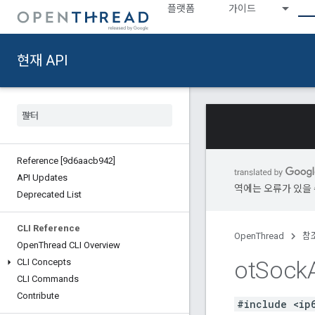
플랫폼
가이드
현재 API
Reference [9d6aacb942]
API Updates
역에는 오류가 있을 
Deprecated List
CLI Reference
OpenThread
참
Open
Thread CLI Overview
ot
Sock
CLI Concepts
CLI Commands
Contribute
#include <ip