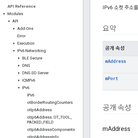
API Reference
IPv6 소켓 주소
Modules
API
요약
Add-Ons
Error
Execution
공개 속성
IPv6 Networking
BLE Secure
m
Address
DNS
DNS-SD Server
m
Port
ICMPv6
IPv6
IPv6
ot
Border
Routing
Counters
공개 속성
ot
Ip6Address
ot
Ip6Address
::
OT
_
TOOL
_
PACKED
_
FIELD
m
Address
ot
Ip6Address
Components
ot
Ip6Address
Info