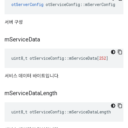
otServerConfig
 otServiceConfig
::
mServerConfig
서버 구성
m
Service
Data
uint8_t otServiceConfig
::
mServiceData
[
252
]
서비스 데이터 바이트입니다.
m
Service
Data
Length
uint8_t otServiceConfig
::
mServiceDataLength