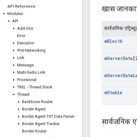
API Reference
खास जानका
Modules
API
सार्वजनिक एट्रिब्यू
Add-Ons
Error
m
Rloc16
Execution
IPv6 Networking
Link
m
Server
Data
[
Message
Multi Radio Link
m
Server
Data
L
Provisional
TREL - Thread Stack
m
Stable
Thread
Backbone Router
Border Agent
Border Agent TXT Data Parser
सार्वजनिक एट्
Border Agent Tracker
Border Router