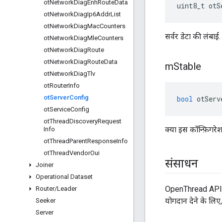
ot
Network
Diag
Enh
Route
Data
uint8_t otS
ot
Network
Diag
Ip6Addr
List
ot
Network
Diag
Mac
Counters
सर्वर डेटा की लंबाई.
ot
Network
Diag
Mle
Counters
ot
Network
Diag
Route
ot
Network
Diag
Route
Data
m
Stable
ot
Network
Diag
Tlv
ot
Router
Info
ot
Server
Config
bool
 otServ
ot
Service
Config
ot
Thread
Discovery
Request
क्या इस कॉन्फ़िगरेश
Info
ot
Thread
Parent
Response
Info
ot
Thread
Vendor
Oui
संसाधन
Joiner
Operational Dataset
OpenThread API के 
Router
/
Leader
योगदान देने के लिए
Seeker
Server