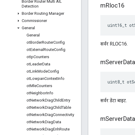
Border Router Multi AIL
m
Rloc16
Detection
Border Routing Manager
Commissioner
uint16_t ot
General
General
ot
Border
Router
Config
सर्वर RLOC16.
ot
External
Route
Config
ot
Ip
Counters
m
Server
Data
ot
Leader
Data
ot
Link
Mode
Config
ot
Lowpan
Context
Info
uint8_t otS
ot
Mle
Counters
ot
Neighbor
Info
सर्वर डेटा बाइट.
ot
Network
Diag
Child
Entry
ot
Network
Diag
Child
Table
ot
Network
Diag
Connectivity
m
Server
Data
ot
Network
Diag
Data
ot
Network
Diag
Enh
Route