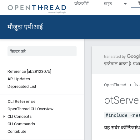
प्‍लेटफ़ॉर्म
गाइड
र
मौजूदा एपीआई
इस्तेमाल करता है. एआई 
Reference [ab2812307b]
API Updates
OpenThread
रेफ़
Deprecated List
ot
Serve
CLI Reference
Open
Thread CLI Overview
#include <ne
CLI Concepts
CLI Commands
यह सर्वर कॉन्फ़िगर
Contribute