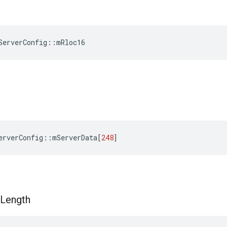
ServerConfig
::
mRloc16
erverConfig
::
mServerData
[
248
]
Length