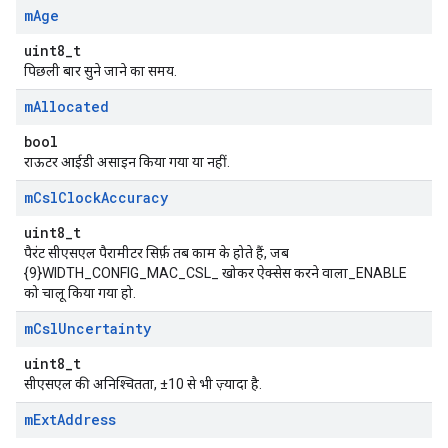
m
Age
uint8_t
पिछली बार सुने जाने का समय.
m
Allocated
bool
राऊटर आईडी असाइन किया गया या नहीं.
m
Csl
Clock
Accuracy
uint8_t
पैरंट सीएसएल पैरामीटर सिर्फ़ तब काम के होते हैं, जब
{9}WIDTH_CONFIG_MAC_CSL_ खोकर ऐक्सेस करने वाला_ENABLE
को चालू किया गया हो.
m
Csl
Uncertainty
uint8_t
सीएसएल की अनिश्चितता, ±10 से भी ज़्यादा है.
m
Ext
Address