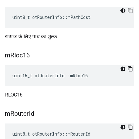
uint8_t otRouterInfo
::
mPathCost
राऊटर के लिए पाथ का शुल्क.
m
Rloc16
uint16_t otRouterInfo
::
mRloc16
RLOC16.
m
Router
Id
uint8_t otRouterInfo
::
mRouterId