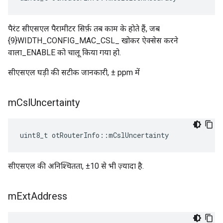
पैरंट सीएसएल पैरामीटर सिर्फ़ तब काम के होते हैं, जब
{9}WIDTH_CONFIG_MAC_CSL_ खोकर ऐक्सेस करने
वाला_ENABLE को चालू किया गया हो.
सीएसएल घड़ी की सटीक जानकारी, ± ppm में
m
Csl
Uncertainty
uint8_t otRouterInfo
::
mCslUncertainty
सीएसएल की अनिश्चितता, ±10 से भी ज़्यादा है.
m
Ext
Address