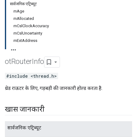
सार्वजनिक एट्रिब्यूट
mAge
mAllocated
mCslClockAccuracy
mCslUncertainty
mExtAddress
ot
Router
Info
#include <thread.h>
थ्रेड राऊटर के लिए, गड़बड़ी की जानकारी होल्ड करता है.
खास जानकारी
सार्वजनिक एट्रिब्यूट