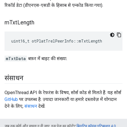
रिकॉर्ड डेटा (डीएनएस-एसडी के हिसाब से एन्कोड किया गया).
m
Txt
Length
uint16_t otPlatTrelPeerInfo
::
mTxtLength
mTxtData
बफ़र में बाइट की संख्या.
संसाधन
OpenThread API के रेफ़रंस के विषय, सोर्स कोड से मिलते हैं. यह सोर्स
GitHub
पर उपलब्ध है. ज़्यादा जानकारी या हमारे दस्तावेज़ में योगदान
देने के लिए,
संसाधन
देखें.
जब तक कोई और सूचना न दी जाए, इस पेज का कॉन्टेंट
क्रिएटिव कॉमंस एट्रिब्यूशन 4.0