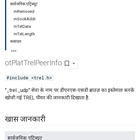
सार्वजनिक एट्रिब्यूट
mRemoved
mSockAddr
mTxtData
mTxtLength
संसाधन
ot
Plat
Trel
Peer
Info
#include <trel.h>
"_trel._udp" सेवा के नाम पर डीएनएस-एसडी ब्राउज़ का इस्तेमाल करके
खोजी गई TREL पीयर की जानकारी दिखाता है.
खास जानकारी
सार्वजनिक एट्रिब्यूट