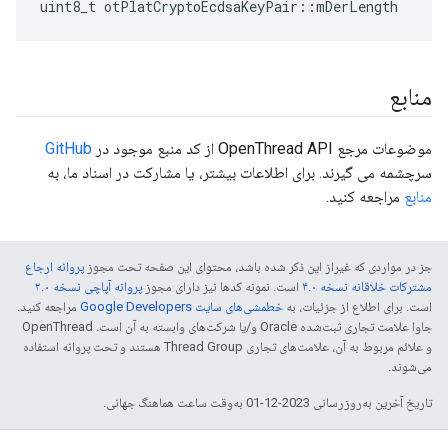
uint8_t otPlatCryptoEcdsaKeyPair
::
mDerLength
منابع
موضوعات مرجع OpenThread API از کد منبع موجود در
GitHub
سرچشمه می گیرند. برای اطلاعات بیشتر، یا مشارکت در اسناد ما، به
منابع
مراجعه کنید.
جز در مواردی که غیراز این ذکر شده باشد، محتوای این صفحه تحت مجوز
پروانه ارجاع
مشترکات خلاقانه نسخه ۴.۰
است. نمونه کدها نیز دارای مجوز
پروانه آپاچی نسخه ۲.۰
است. برای اطلاع از جزئیات، به
خطمشی‌های سایت Google Developers‏
مراجعه کنید.
جاوا علامت تجاری ثبت‌شده Oracle و/یا شرکت‌های وابسته به آن است. ‫OpenThread
و علائم مربوط به آن، علامت‌های تجاری Thread Group هستند و تحت پروانه استفاده
می‌شوند.
تاریخ آخرین به‌روزرسانی 2023-12-01 به‌وقت ساعت هماهنگ جهانی.