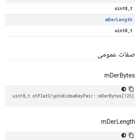
uint8_t
m
Der
Length
uint8_t
صفات عمومی
m
Der
Bytes
uint8_t otPlatCryptoEcdsaKeyPair
::
mDerBytes
[
125
]
m
Der
Length