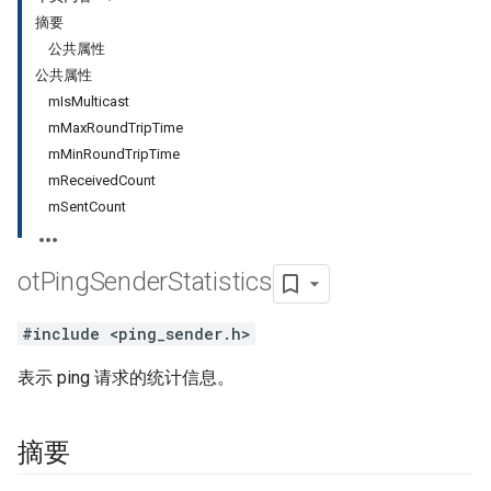
摘要
公共属性
公共属性
mIsMulticast
mMaxRoundTripTime
mMinRoundTripTime
mReceivedCount
mSentCount
ot
Ping
Sender
Statistics
#include <ping_sender.h>
表示 ping 请求的统计信息。
摘要