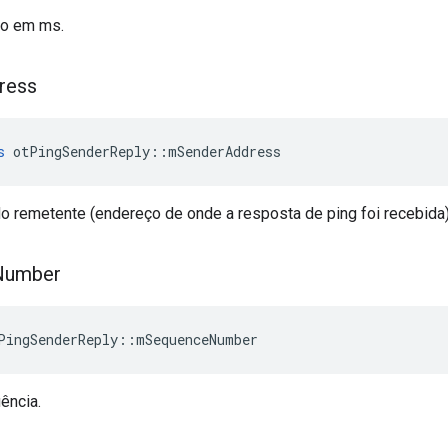
no em ms.
ress
s
 otPingSenderReply
::
mSenderAddress
o remetente (endereço de onde a resposta de ping foi recebida)
Number
PingSenderReply
::
mSequenceNumber
ência.