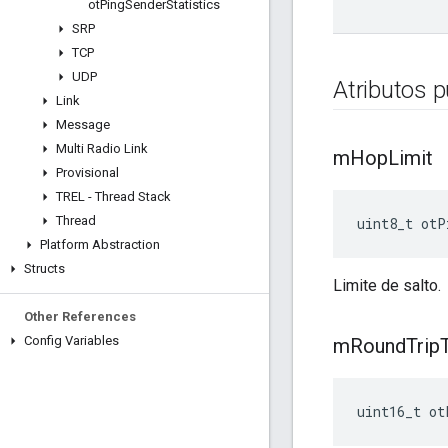
ot
Ping
Sender
Statistics
SRP
TCP
UDP
Atributos p
Link
Message
Multi Radio Link
m
Hop
Limit
Provisional
TREL - Thread Stack
Thread
uint8_t otP
Platform Abstraction
Structs
Limite de salto.
Other References
Config Variables
m
Round
Trip
uint16_t ot