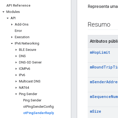
API Reference
Representa uma 
Modules
API
Resumo
Add-Ons
Error
Execution
Atributos públ
IPv6 Networking
BLE Secure
m
Hop
Limit
DNS
DNS-SD Server
m
Round
Trip
Ti
ICMPv6
IPv6
Multicast DNS
m
Sender
Addre
NAT64
Ping Sender
m
Sequence
Num
Ping Sender
ot
Ping
Sender
Config
m
Size
ot
Ping
Sender
Reply