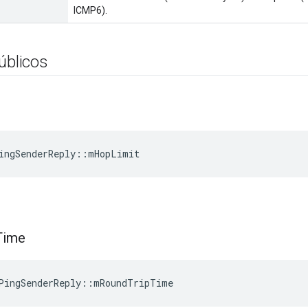
ICMP6).
úblicos
ingSenderReply
::
mHopLimit
Time
PingSenderReply
::
mRoundTripTime