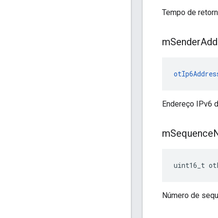
Tempo de retor
m
Sender
Add
otIp6Addres
Endereço IPv6 d
m
Sequence
uint16_t ot
Número de sequ