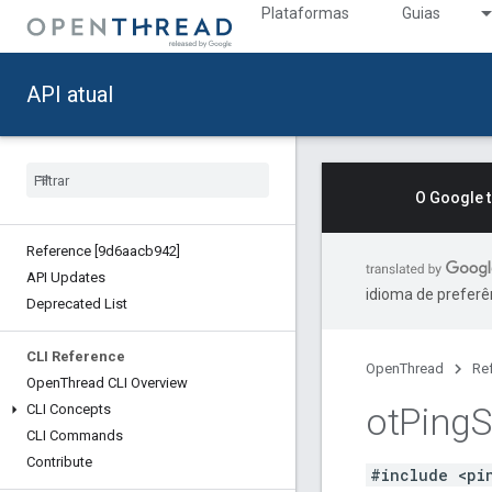
Plataformas
Guias
API atual
O Google 
Reference [9d6aacb942]
API Updates
idioma de preferê
Deprecated List
CLI Reference
OpenThread
Re
Open
Thread CLI Overview
ot
Ping
S
CLI Concepts
CLI Commands
Contribute
#include <pi