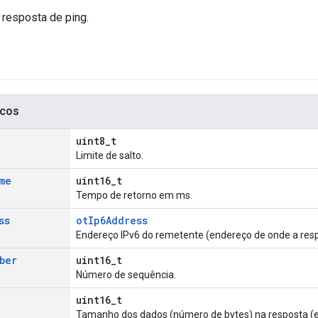
resposta de ping.
icos
uint8_t
Limite de salto.
me
uint16_t
Tempo de retorno em ms.
ss
otIp6Address
Endereço IPv6 do remetente (endereço de onde a respo
ber
uint16_t
Número de sequência.
uint16_t
Tamanho dos dados (número de bytes) na resposta (e