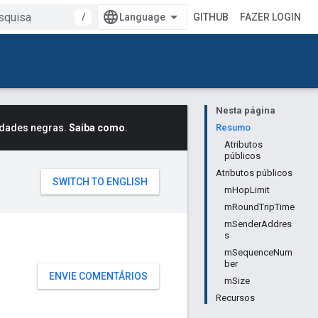
/
GITHUB
FAZER LOGIN
Nesta página
idades negras.
Saiba como
.
Resumo
Atributos
públicos
Atributos públicos
mHopLimit
mRoundTripTime
mSenderAddres
s
mSequenceNum
ber
ENVIE COMENTÁRIOS
mSize
Recursos