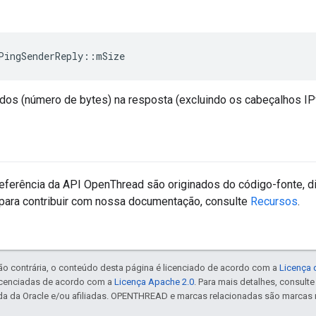
PingSenderReply
::
mSize
os (número de bytes) na resposta (excluindo os cabeçalhos IP
eferência da API OpenThread são originados do código-fonte, d
para contribuir com nossa documentação, consulte
Recursos
.
ão contrária, o conteúdo desta página é licenciado de acordo com a
Licença 
icenciadas de acordo com a
Licença Apache 2.0
. Para mais detalhes, consult
da da Oracle e/ou afiliadas. OPENTHREAD e marcas relacionadas são marcas 