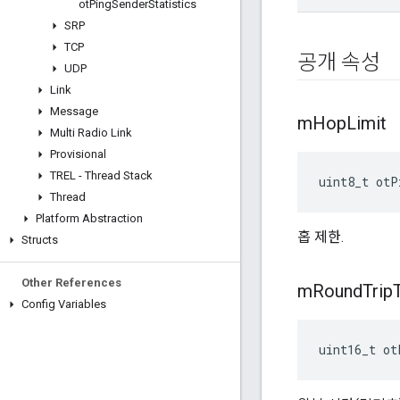
ot
Ping
Sender
Statistics
SRP
TCP
공개 속성
UDP
Link
Message
m
Hop
Limit
Multi Radio Link
Provisional
TREL - Thread Stack
uint8_t otP
Thread
Platform Abstraction
홉 제한.
Structs
Other References
m
Round
Trip
Config Variables
uint16_t ot