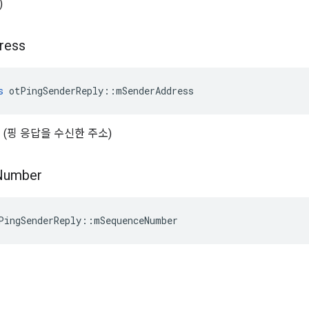
)
ress
s
 otPingSenderReply
::
mSenderAddress
소 (핑 응답을 수신한 주소)
Number
PingSenderReply
::
mSequenceNumber