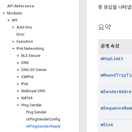
API Reference
핑 응답을 나타냅
Modules
API
요약
Add-Ons
Error
Execution
공개 속성
IPv6 Networking
BLE Secure
m
Hop
Limit
DNS
DNS-SD Server
m
Round
Trip
Ti
ICMPv6
IPv6
Multicast DNS
m
Sender
Addre
NAT64
Ping Sender
m
Sequence
Num
Ping Sender
ot
Ping
Sender
Config
m
Size
ot
Ping
Sender
Reply