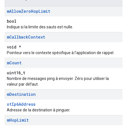
m
Allow
Zero
Hop
Limit
bool
Indique si la limite des sauts est nulle.
m
Callback
Context
void *
Pointeur vers le contexte spécifique à l'application de rappel.
m
Count
uint16_t
Nombre de messages ping à envoyer. Zéro pour utiliser la
valeur par défaut.
m
Destination
otIp6Address
Adresse de la destination à pinguer.
m
Hop
Limit