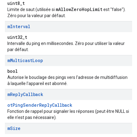
uint8_t
mAllowZeroHopLimit
Limite de saut (utilisée si
est "false").
Zéro pour la valeur par défaut.
m
Interval
uint32_t
Intervalle du ping en millisecondes. Zéro pour utiliser la valeur
par défaut.
m
Multicast
Loop
bool
Autorise le bouclage des pings vers l'adresse de multidiffusion
à laquelle l'appareil est abonné.
m
Reply
Callback
otPingSenderReplyCallback
Fonction de rappel pour signaler les réponses (peut être NULL si
elle n'est pas nécessaire).
m
Size