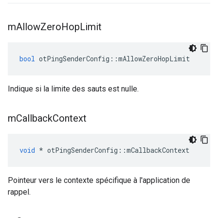
m
Allow
Zero
Hop
Limit
bool
 otPingSenderConfig
::
mAllowZeroHopLimit
Indique si la limite des sauts est nulle.
m
Callback
Context
void
*
 otPingSenderConfig
::
mCallbackContext
Pointeur vers le contexte spécifique à l'application de
rappel.