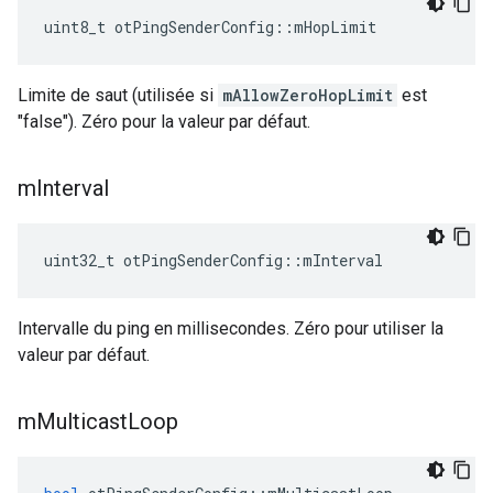
uint8_t otPingSenderConfig
::
mHopLimit
Limite de saut (utilisée si
mAllowZeroHopLimit
est
"false"). Zéro pour la valeur par défaut.
m
Interval
uint32_t otPingSenderConfig
::
mInterval
Intervalle du ping en millisecondes. Zéro pour utiliser la
valeur par défaut.
m
Multicast
Loop