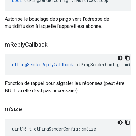
bool
 otPingSenderConfig
::
mMulticastLoop
Autorise le bouclage des pings vers l'adresse de
multidiffusion à laquelle l'appareil est abonné.
m
Reply
Callback
otPingSenderReplyCallback
 otPingSenderConfig
::
mRep
Fonction de rappel pour signaler les réponses (peut être
NULL si elle n'est pas nécessaire).
m
Size
uint16_t otPingSenderConfig
::
mSize