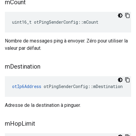
m
Count
uint16_t otPingSenderConfig
::
mCount
Nombre de messages ping à envoyer. Zéro pour utiliser la
valeur par défaut.
m
Destination
otIp6Address
 otPingSenderConfig
::
mDestination
Adresse de la destination à pinguer.
m
Hop
Limit