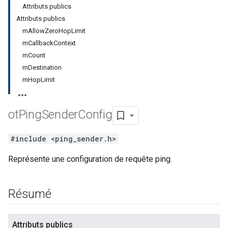
Attributs publics
Attributs publics
mAllowZeroHopLimit
mCallbackContext
mCount
mDestination
mHopLimit
ot
Ping
Sender
Config
#include <ping_sender.h>
Représente une configuration de requête ping.
Résumé
Attributs publics