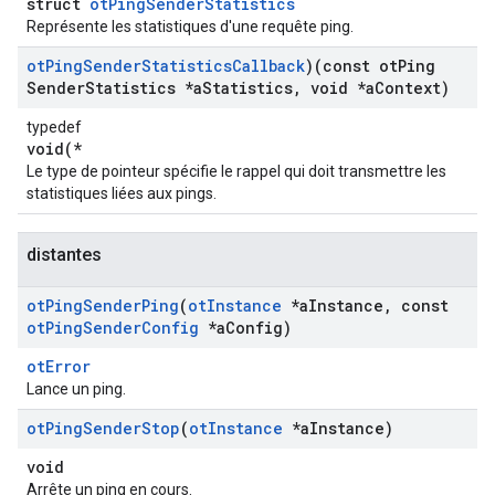
struct
otPingSenderStatistics
Représente les statistiques d'une requête ping.
ot
Ping
Sender
Statistics
Callback
)(const ot
Ping
Sender
Statistics *a
Statistics
,
void *a
Context)
typedef
void(*
Le type de pointeur spécifie le rappel qui doit transmettre les
statistiques liées aux pings.
distantes
ot
Ping
Sender
Ping
(
ot
Instance
*a
Instance
,
const
ot
Ping
Sender
Config
*a
Config)
otError
Lance un ping.
ot
Ping
Sender
Stop
(
ot
Instance
*a
Instance)
void
Arrête un ping en cours.