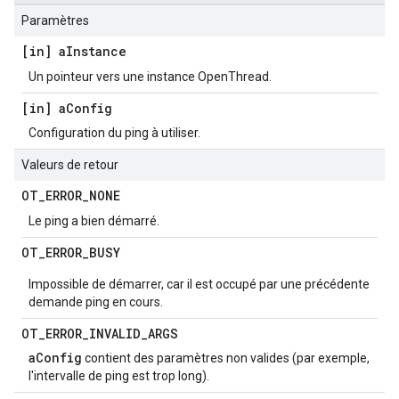
Paramètres
[in] a
Instance
Un pointeur vers une instance OpenThread.
[in] a
Config
Configuration du ping à utiliser.
Valeurs de retour
OT
_
ERROR
_
NONE
Le ping a bien démarré.
OT
_
ERROR
_
BUSY
Impossible de démarrer, car il est occupé par une précédente
demande ping en cours.
OT
_
ERROR
_
INVALID
_
ARGS
aConfig
contient des paramètres non valides (par exemple,
l'intervalle de ping est trop long).