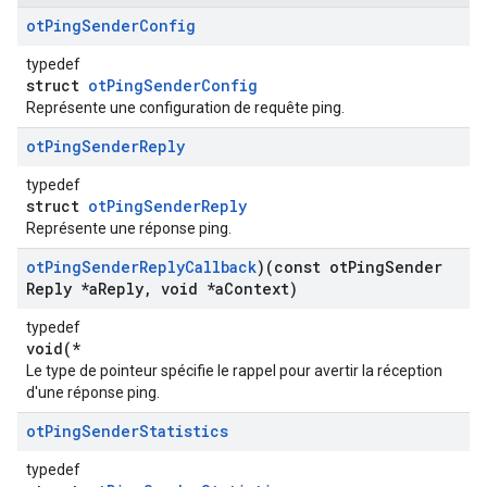
ot
Ping
Sender
Config
typedef
struct
otPingSenderConfig
Représente une configuration de requête ping.
ot
Ping
Sender
Reply
typedef
struct
otPingSenderReply
Représente une réponse ping.
ot
Ping
Sender
Reply
Callback
)(const ot
Ping
Sender
Reply *a
Reply
,
void *a
Context)
typedef
void(*
Le type de pointeur spécifie le rappel pour avertir la réception
d'une réponse ping.
ot
Ping
Sender
Statistics
typedef