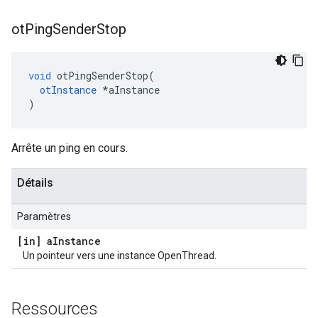
ot
Ping
Sender
Stop
void
 otPingSenderStop
(
otInstance
*
aInstance
)
Arrête un ping en cours.
Détails
Paramètres
[in] a
Instance
Un pointeur vers une instance OpenThread.
Ressources