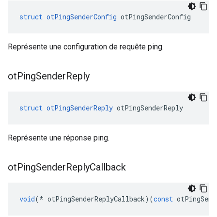
struct
otPingSenderConfig
 otPingSenderConfig
Représente une configuration de requête ping.
ot
Ping
Sender
Reply
struct
otPingSenderReply
 otPingSenderReply
Représente une réponse ping.
ot
Ping
Sender
Reply
Callback
void
(*
 otPingSenderReplyCallback
)(
const
 otPingSend