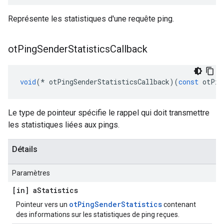
Représente les statistiques d'une requête ping.
ot
Ping
Sender
Statistics
Callback
void
(*
 otPingSenderStatisticsCallback
)(
const
 otPin
Le type de pointeur spécifie le rappel qui doit transmettre
les statistiques liées aux pings.
Détails
Paramètres
[in] a
Statistics
otPingSenderStatistics
Pointeur vers un
contenant
des informations sur les statistiques de ping reçues.