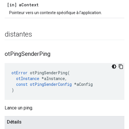
[in] a
Context
Pointeur vers un contexte spécifique à l'application.
distantes
ot
Ping
Sender
Ping
otError
 otPingSenderPing
(
otInstance
*
aInstance
,
const
otPingSenderConfig
*
aConfig
)
Lance un ping.
Détails