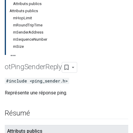
Attributs publics
Attributs publics
mHopLimit
mRoundTripTime
mSenderAddress
mSequenceNumber
mSize
ot
Ping
Sender
Reply
#include <ping_sender.h>
Représente une réponse ping.
Résumé
Attributs publics