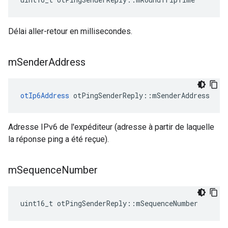
Délai aller-retour en millisecondes.
m
Sender
Address
otIp6Address
 otPingSenderReply
::
mSenderAddress
Adresse IPv6 de l'expéditeur (adresse à partir de laquelle
la réponse ping a été reçue).
m
Sequence
Number
uint16_t otPingSenderReply
::
mSequenceNumber