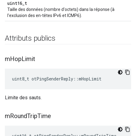
uint16_t
Taille des données (nombre d'octets) dans la réponse (à
l'exclusion des en-têtes IPv6 et ICMP6).
Attributs publics
m
Hop
Limit
uint8_t otPingSenderReply
::
mHopLimit
Limite des sauts.
m
Round
Trip
Time
uint16_t otPingSenderReply
::
mRoundTripTime