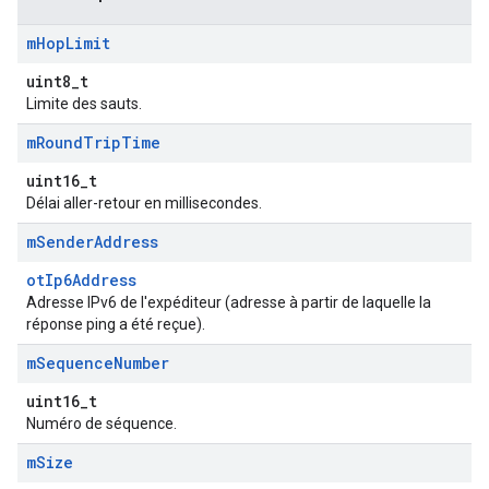
m
Hop
Limit
uint8_t
Limite des sauts.
m
Round
Trip
Time
uint16_t
Délai aller-retour en millisecondes.
m
Sender
Address
otIp6Address
Adresse IPv6 de l'expéditeur (adresse à partir de laquelle la
réponse ping a été reçue).
m
Sequence
Number
uint16_t
Numéro de séquence.
m
Size