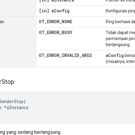
Pointer ke ins
[in] a
Config
Konfigurasi pi
OT
_
ERROR
_
NONE
ian
Ping berhasil di
OT
_
ERROR
_
BUSY
Tidak dapat me
permintaan pi
berlangsung.
OT
_
ERROR
_
INVALID
_
ARGS
aConfig
beris
(misalnya, inter
r
Stop
SenderStop
(
e
*
aInstance
ng yang sedang berlangsung.