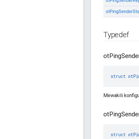
otPingSenderRe
otPingSenderStat
Typedef
ot
Ping
Sende
struct
otPi
Mewakili konfigu
ot
Ping
Sende
struct
otPi