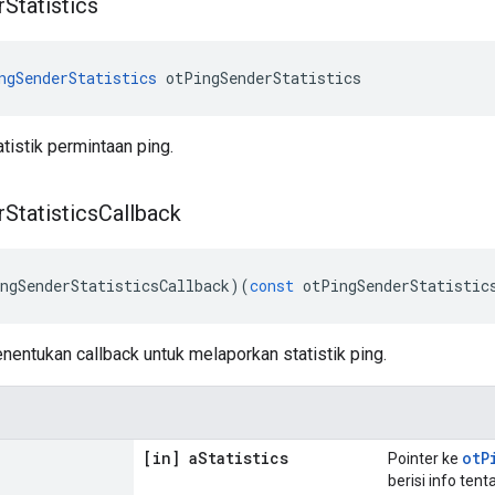
r
Statistics
ngSenderStatistics
 otPingSenderStatistics
istik permintaan ping.
r
Statistics
Callback
ngSenderStatisticsCallback
)(
const
 otPingSenderStatistic
nentukan callback untuk melaporkan statistik ping.
[in] a
Statistics
otP
Pointer ke
berisi info tent