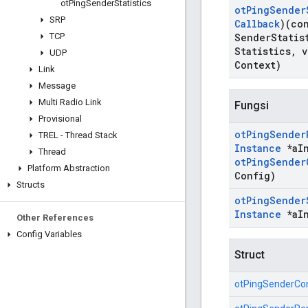
ot
Ping
Sender
Statistics
ot
Ping
Sender
SRP
Callback
)(co
TCP
Sender
Statis
Statistics
,
v
UDP
Context)
Link
Message
Multi Radio Link
Fungsi
Provisional
ot
Ping
Sender
TREL - Thread Stack
Instance
*a
I
Thread
ot
Ping
Sender
Platform Abstraction
Config)
Structs
ot
Ping
Sender
Instance
*a
I
Other References
Config Variables
Struct
otPingSenderCon