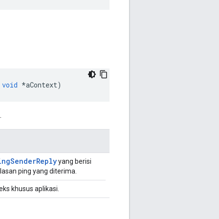
void
*
aContext
)
.
ingSenderReply
yang berisi
lasan ping yang diterima.
eks khusus aplikasi.