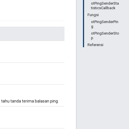
otPingSenderSta
tisticsCallback
Fungsi
otPingSenderPin
g
otPingSenderSto
p
Referensi
tahu tanda terima balasan ping.