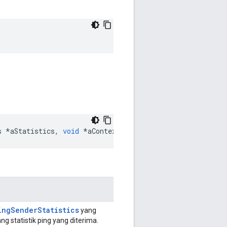
s 
*
aStatistics
,
void
*
aContext
)
ingSenderStatistics
yang
ang statistik ping yang diterima.