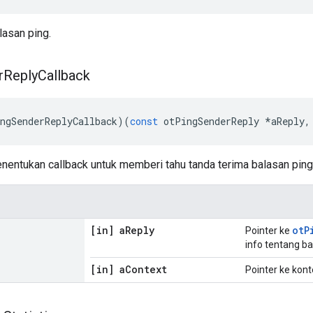
asan ping.
r
Reply
Callback
ngSenderReplyCallback
)(
const
 otPingSenderReply 
*
aReply
,
nentukan callback untuk memberi tahu tanda terima balasan ping
[in] a
Reply
otP
Pointer ke
info tentang ba
[in] a
Context
Pointer ke kont