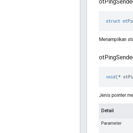
ot
Ping
Sende
struct
otPi
Menampilkan stat
ot
Ping
Sende
void
(*
 otPi
Jenis pointer me
Detail
Parameter