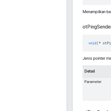
Menampilkan bal
ot
Ping
Sende
void
(*
 otPi
Jenis pointer me
Detail
Parameter