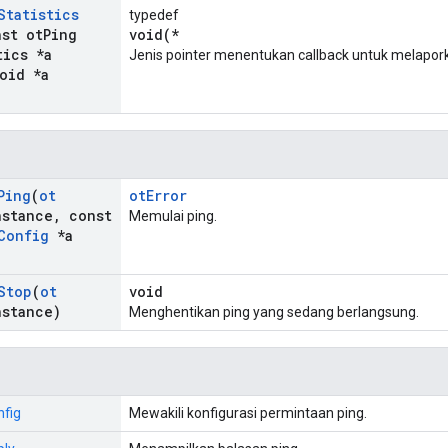
Statistics
typedef
nst ot
Ping
void(*
tics *a
Jenis pointer menentukan callback untuk melaporka
oid *a
Ping
(
ot
otError
nstance
,
const
Memulai ping.
Config
*a
Stop
(
ot
void
nstance)
Menghentikan ping yang sedang berlangsung.
fig
Mewakili konfigurasi permintaan ping.