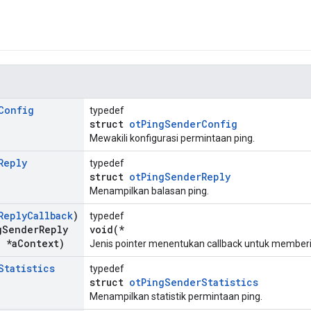
Config
typedef
struct
otPingSenderConfig
Mewakili konfigurasi permintaan ping.
Reply
typedef
struct
otPingSenderReply
Menampilkan balasan ping.
Reply
Callback
)
typedef
g
Sender
Reply
void(*
 *a
Context)
Jenis pointer menentukan callback untuk memberi 
Statistics
typedef
struct
otPingSenderStatistics
Menampilkan statistik permintaan ping.