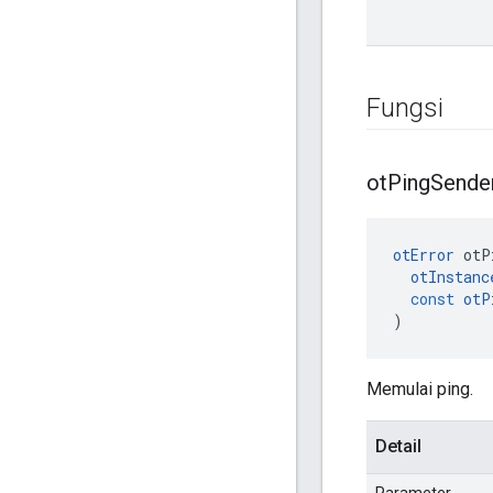
Fungsi
ot
Ping
Sende
otError
 otP
otInstanc
const
otP
)
Memulai ping.
Detail