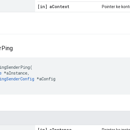
[in] a
Context
Pointer ke kont
r
Ping
ingSenderPing
(
e
*
aInstance
,
ingSenderConfig
*
aConfig
[in] a
Instance