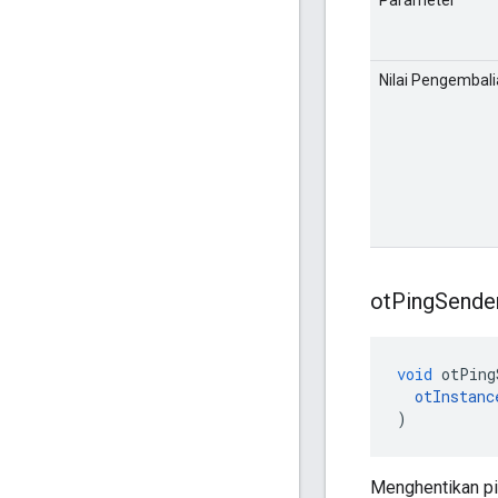
Parameter
Nilai Pengembal
ot
Ping
Sende
void
 otPing
otInstanc
)
Menghentikan pi