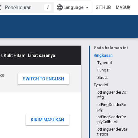
/
GITHUB
MASUK
Pada halaman ini
 Kulit Hitam.
Lihat caranya
.
Ringkasan
Typedef
Fungsi
ke
Struct
Typedef
otPingSenderCo
nfig
otPingSenderRe
ply
otPingSenderRe
KIRIM MASUKAN
plyCallback
otPingSenderSta
tistics