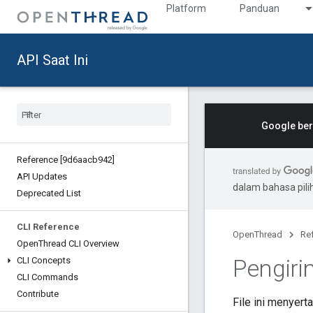
Platform
Panduan
API Saat Ini
Google ber
Reference [9d6aacb942]
API Updates
dalam bahasa pil
Deprecated List
CLI Reference
OpenThread
Re
Open
Thread CLI Overview
Pengiri
CLI Concepts
CLI Commands
Contribute
File ini menyer