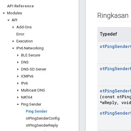
API Reference
Modules
Ringkasan
API
Add-Ons
Typedef
Error
Execution
ot
Ping
Sender
IPv6 Networking
BLE Secure
DNS
ot
Ping
Sender
DNS-SD Server
ICMPv6
IPv6
Multicast DNS
ot
Ping
Sender
(const ot
Pin
NAT64
*a
Reply
,
void
Ping Sender
Ping Sender
ot
Ping
Sender
ot
Ping
Sender
Config
ot
Ping
Sender
Reply