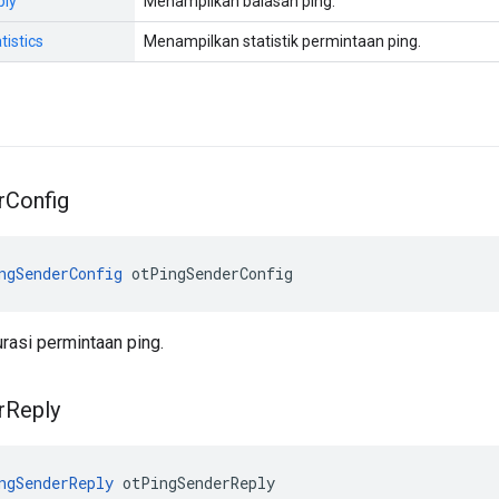
ply
Menampilkan balasan ping.
istics
Menampilkan statistik permintaan ping.
r
Config
ngSenderConfig
 otPingSenderConfig
rasi permintaan ping.
r
Reply
ngSenderReply
 otPingSenderReply