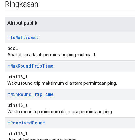
Ringkasan
Atribut publik
m
Is
Multicast
bool
Apakah ini adalah permintaan ping multicast.
m
Max
Round
Trip
Time
uint16_t
Waktu round-trip maksimum di antara permintaan ping.
m
Min
Round
Trip
Time
uint16_t
Waktu round trip minimum di antara permintaan ping.
m
Received
Count
uint16_t