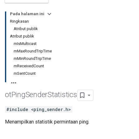
Pada halaman ini
Ringkasan
Atribut publik
Atribut publik
mIsMulticast
mMaxRoundTripTime
mMinRoundTripTime
mReceivedCount
mSentCount
ot
Ping
Sender
Statistics
#include <ping_sender.h>
Menampilkan statistik permintaan ping.