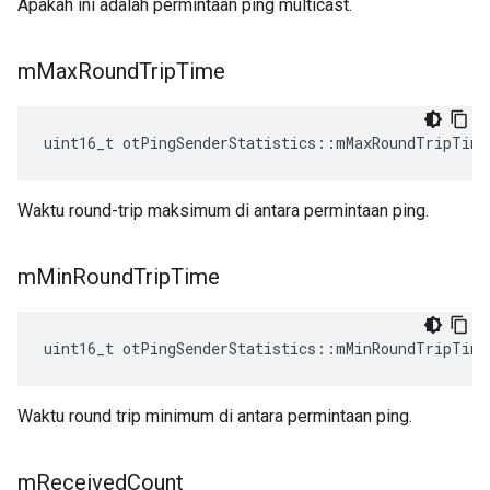
Apakah ini adalah permintaan ping multicast.
m
Max
Round
Trip
Time
uint16_t otPingSenderStatistics
::
mMaxRoundTripTime
Waktu round-trip maksimum di antara permintaan ping.
m
Min
Round
Trip
Time
uint16_t otPingSenderStatistics
::
mMinRoundTripTime
Waktu round trip minimum di antara permintaan ping.
m
Received
Count