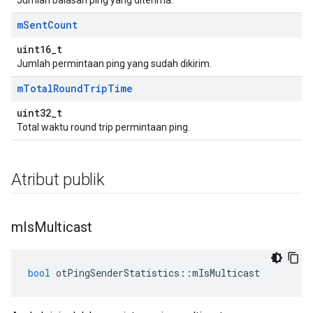
Jumlah balasan ping yang diterima.
m
Sent
Count
uint16_t
Jumlah permintaan ping yang sudah dikirim.
m
Total
Round
Trip
Time
uint32_t
Total waktu round trip permintaan ping.
Atribut publik
m
Is
Multicast
bool
 otPingSenderStatistics
::
mIsMulticast