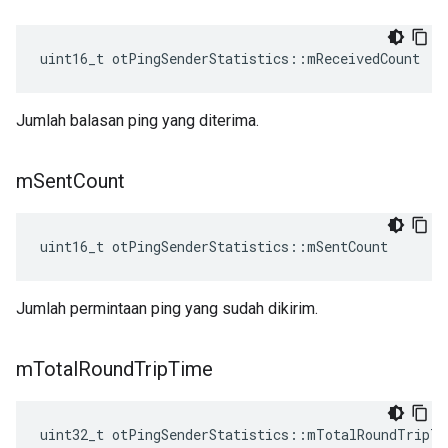
uint16_t otPingSenderStatistics
::
mReceivedCount
Jumlah balasan ping yang diterima.
m
Sent
Count
uint16_t otPingSenderStatistics
::
mSentCount
Jumlah permintaan ping yang sudah dikirim.
m
Total
Round
Trip
Time
uint32_t otPingSenderStatistics
::
mTotalRoundTripTi