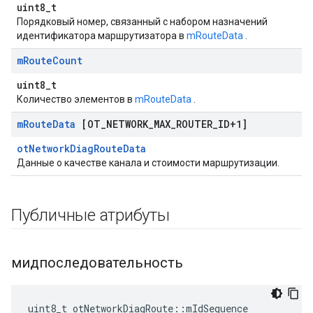
uint8_t
Порядковый номер, связанный с набором назначений
идентификатора маршрутизатора в
mRouteData
.
m
Route
Count
uint8_t
Количество элементов в
mRouteData
.
m
Route
Data
[OT
_
NETWORK
_
MAX
_
ROUTER
_
ID+1]
otNetworkDiagRouteData
Данные о качестве канала и стоимости маршрутизации.
Публичные атрибуты
мидпоследовательность
uint8_t otNetworkDiagRoute
::
mIdSequence