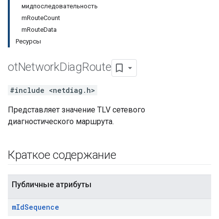
мидпоследовательность
mRouteCount
mRouteData
Ресурсы
ot
Network
Diag
Route
#include <netdiag.h>
Представляет значение TLV сетевого
диагностического маршрута.
Краткое содержание
Публичные атрибуты
m
Id
Sequence