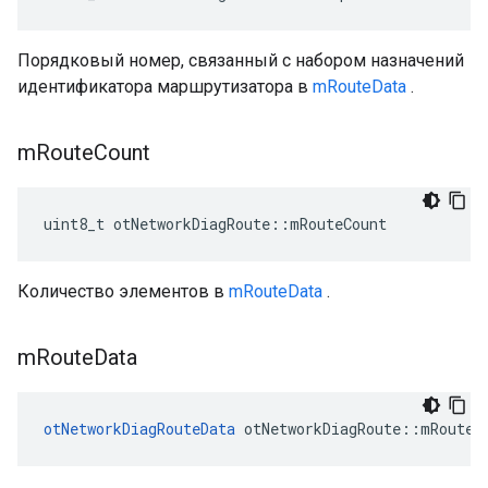
Порядковый номер, связанный с набором назначений
идентификатора маршрутизатора в
mRouteData
.
m
Route
Count
uint8_t otNetworkDiagRoute
::
mRouteCount
Количество элементов в
mRouteData
.
m
Route
Data
otNetworkDiagRouteData
 otNetworkDiagRoute
::
mRouteD