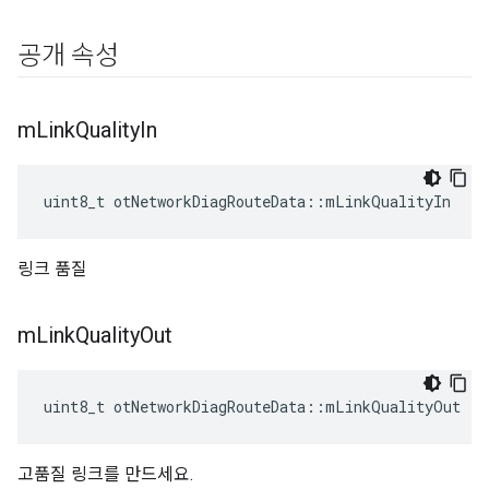
공개 속성
m
Link
Quality
In
uint8_t otNetworkDiagRouteData
::
mLinkQualityIn
링크 품질
m
Link
Quality
Out
uint8_t otNetworkDiagRouteData
::
mLinkQualityOut
고품질 링크를 만드세요.