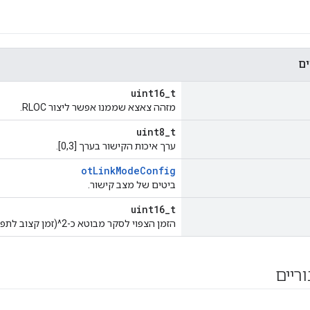
ים
uint16_t
מזהה צאצא שממנו אפשר ליצור RLOC.
uint8_t
ערך איכות הקישור בערך [0,3].
otLinkModeConfig
ביטים של מצב קישור.
uint16_t
הזמן הצפוי לסקר מבוטא כ-2^(זמן קצוב לתפוגה-4) שניות.
וריים