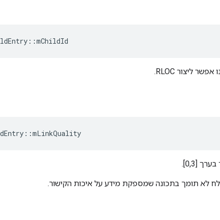
ldEntry
::
mChildId
שר ליצור RLOC.
dEntry
::
mLinkQuality
ך [0,3].