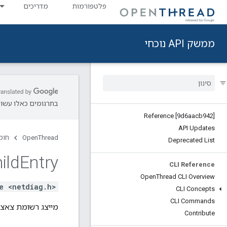
פלטפורמות
מדריכים
ממשק API נוכחי
בתרגומים כאלו עשויו
Reference [9d6aacb942]
API Updates
OpenThread
חומ
Deprecated List
ild
Entry
CLI Reference
Open
Thread CLI Overview
e <netdiag.h>
CLI Concepts
CLI Commands
מייצג רשומת צאצא
Contribute