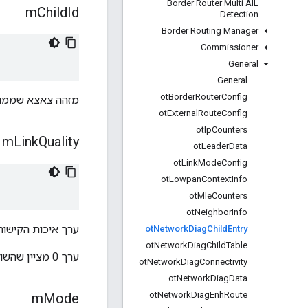
Border Router Multi AIL
m
Child
Id
Detection
Border Routing Manager
Commissioner
General
General
ot
Border
Router
Config
מזהה צאצא שממנו אפ
ot
External
Route
Config
ot
Ip
Counters
m
Link
Quality
ot
Leader
Data
ot
Link
Mode
Config
ot
Lowpan
Context
Info
ot
Mle
Counters
ot
Neighbor
Info
ערך איכות הקישור בער
ot
Network
Diag
Child
Entry
ot
Network
Diag
Child
Table
ערך 0 מציין שהשולח לא תומך בתכונה שמספקת מידע על איכות הקישור.
ot
Network
Diag
Connectivity
ot
Network
Diag
Data
ot
Network
Diag
Enh
Route
m
Mode