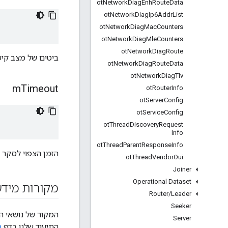
ot
Network
Diag
Enh
Route
Data
ot
Network
Diag
Ip6Addr
List
ot
Network
Diag
Mac
Counters
ot
Network
Diag
Mle
Counters
ot
Network
Diag
Route
ביטים של מצב קיש
ot
Network
Diag
Route
Data
ot
Network
Diag
Tlv
m
Timeout
ot
Router
Info
ot
Server
Config
ot
Service
Config
ot
Thread
Discovery
Request
Info
ot
Thread
Parent
Response
Info
הזמן הצפוי לסקר מבוטא כ-2^(זמן קצו
ot
Thread
Vendor
Oui
Joiner
Operational Dataset
מקורות מידע
Router
/
Leader
Seeker
המקור של נושאי העזר של OpenThread API הוא ק
Server
התיעוד שלנו בדף
מ