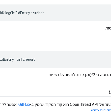
rkDiagChildEntry
::
mMode
ור.
ldEntry
::
mTimeout
ב לתפוגה-4) שניות.
וד המקור, שזמין ב-
GitHub
. אפשר לקר
קורות מידע
.