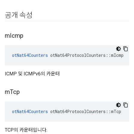
공개 속성
m
Icmp
otNat64Counters
 otNat64ProtocolCounters
::
mIcmp
ICMP 및 ICMPv6의 카운터
m
Tcp
otNat64Counters
 otNat64ProtocolCounters
::
mTcp
TCP의 카운터입니다.