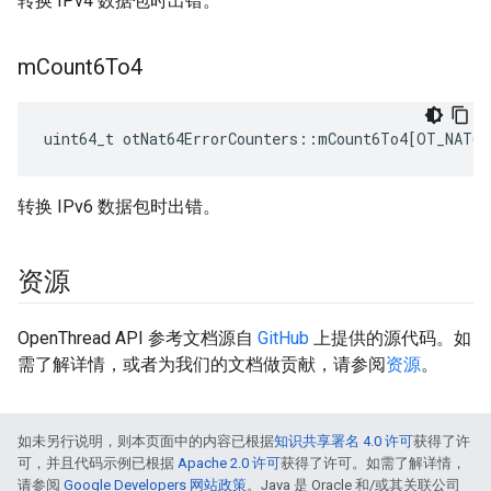
转换 IPv4 数据包时出错。
m
Count6To4
uint64_t otNat64ErrorCounters
::
mCount6To4
[
OT_NAT64
转换 IPv6 数据包时出错。
资源
OpenThread API 参考文档源自
GitHub
上提供的源代码。如
需了解详情，或者为我们的文档做贡献，请参阅
资源
。
如未另行说明，则本页面中的内容已根据
知识共享署名 4.0 许可
获得了许
可，并且代码示例已根据
Apache 2.0 许可
获得了许可。如需了解详情，
请参阅
Google Developers 网站政策
。Java 是 Oracle 和/或其关联公司