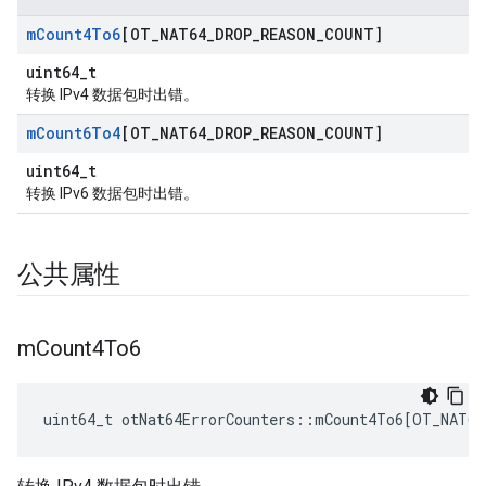
m
Count4To6
[OT
_
NAT64
_
DROP
_
REASON
_
COUNT]
uint64_t
转换 IPv4 数据包时出错。
m
Count6To4
[OT
_
NAT64
_
DROP
_
REASON
_
COUNT]
uint64_t
转换 IPv6 数据包时出错。
公共属性
m
Count4To6
uint64_t otNat64ErrorCounters
::
mCount4To6
[
OT_NAT64