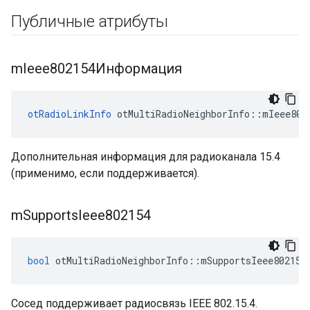
Публичные атрибуты
m
Ieee802154Информация
otRadioLinkInfo
 otMultiRadioNeighborInfo
::
mIeee802
Дополнительная информация для радиоканала 15.4
(применимо, если поддерживается).
m
Supports
Ieee802154
bool
 otMultiRadioNeighborInfo
::
mSupportsIeee802154
Сосед поддерживает радиосвязь IEEE 802.15.4.