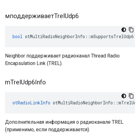
мподдерживаетTrel
Udp6
bool
 otMultiRadioNeighborInfo
::
mSupportsTrelUdp6
Neighbor поддерживает радиоканал Thread Radio
Encapsulation Link (TREL).
m
Trel
Udp6Info
otRadioLinkInfo
 otMultiRadioNeighborInfo
::
mTrelUdp
Дополнительная информация о радиоканале TREL
(применимо, если поддерживается).