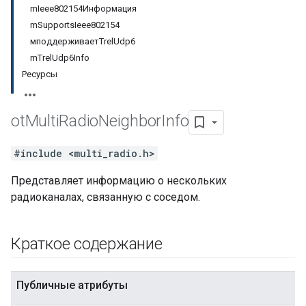
mIeee802154Информация
mSupportsIeee802154
мподдерживаетTrelUdp6
mTrelUdp6Info
Ресурсы
ot
Multi
Radio
Neighbor
Info
#include <multi_radio.h>
Представляет информацию о нескольких
радиоканалах, связанную с соседом.
Краткое содержание
Публичные атрибуты