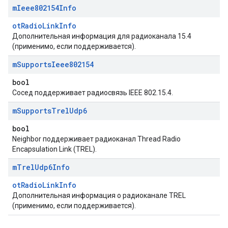
m
Ieee802154Info
otRadioLinkInfo
Дополнительная информация для радиоканала 15.4
(применимо, если поддерживается).
m
Supports
Ieee802154
bool
Сосед поддерживает радиосвязь IEEE 802.15.4.
m
Supports
Trel
Udp6
bool
Neighbor поддерживает радиоканал Thread Radio
Encapsulation Link (TREL).
m
Trel
Udp6Info
otRadioLinkInfo
Дополнительная информация о радиоканале TREL
(применимо, если поддерживается).