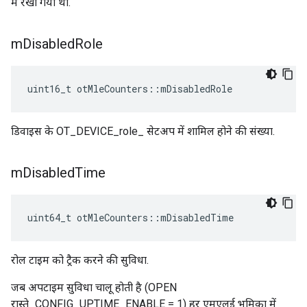
में रखा गया था.
m
Disabled
Role
uint16_t otMleCounters
::
mDisabledRole
डिवाइस के OT_DEVICE_role_ सेटअप में शामिल होने की संख्या.
m
Disabled
Time
uint64_t otMleCounters
::
mDisabledTime
रोल टाइम को ट्रैक करने की सुविधा.
जब अपटाइम सुविधा चालू होती है (OPEN
रास्ते_CONFIG_UPTIME_ENABLE = 1) हर एमएलई भूमिका में