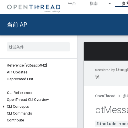
平台
指南
参
当前 API
Reference [9d6aacb942]
API Updates
误。
Deprecated List
CLI Reference
OpenThread
参
Open
Thread CLI Overview
ot
Mess
CLI Concepts
CLI Commands
Contribute
#include <me