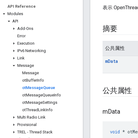
API Reference
表示 OpenThr
Modules
API
摘要
Add-Ons
Error
Execution
公共属性
IPv6 Networking
Link
m
Data
Message
Message
ot
Buffer
Info
ot
Message
Queue
公共属性
ot
Message
Queue
Info
ot
Message
Settings
ot
Thread
Link
Info
m
Data
Multi Radio Link
Provisional
void
*
 otMe
TREL - Thread Stack