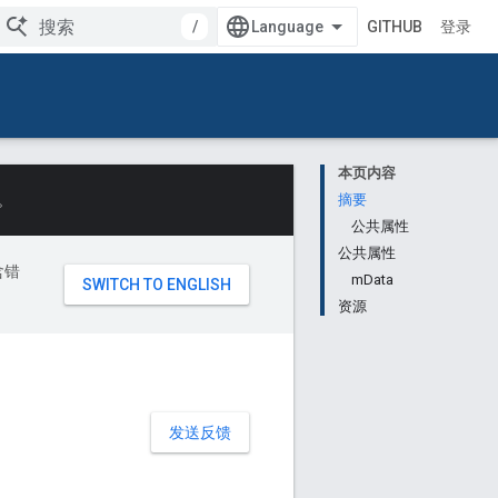
/
GITHUB
登录
本页内容
。
摘要
公共属性
公共属性
含错
mData
资源
发送反馈