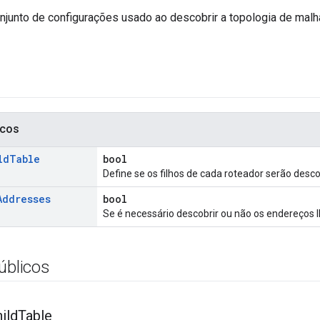
njunto de configurações usado ao descobrir a topologia de malha
icos
ld
Table
bool
Define se os filhos de cada roteador serão desc
Addresses
bool
Se é necessário descobrir ou não os endereços I
úblicos
ild
Table