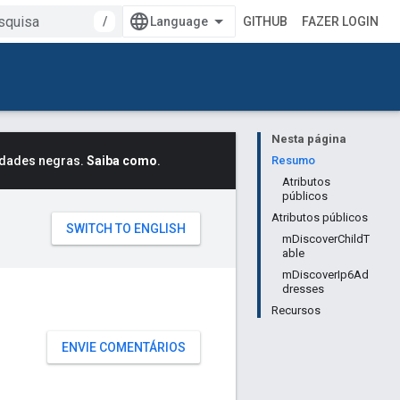
/
GITHUB
FAZER LOGIN
Nesta página
idades negras.
Saiba como
.
Resumo
Atributos
públicos
Atributos públicos
mDiscoverChildT
able
mDiscoverIp6Ad
dresses
Recursos
ENVIE COMENTÁRIOS