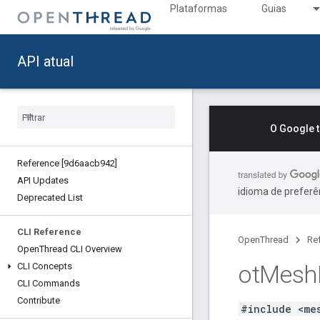
Plataformas
Guias
API atual
O Google 
Reference [9d6aacb942]
API Updates
idioma de preferê
Deprecated List
CLI Reference
OpenThread
Re
Open
Thread CLI Overview
ot
Mesh
CLI Concepts
CLI Commands
Contribute
#include <me