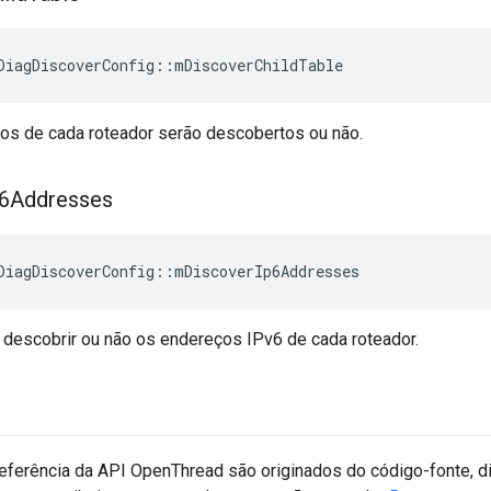
DiagDiscoverConfig
::
mDiscoverChildTable
lhos de cada roteador serão descobertos ou não.
p6Addresses
DiagDiscoverConfig
::
mDiscoverIp6Addresses
 descobrir ou não os endereços IPv6 de cada roteador.
eferência da API OpenThread são originados do código-fonte, d