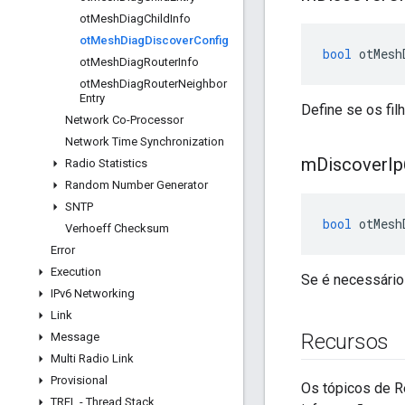
ot
Mesh
Diag
Child
Info
ot
Mesh
Diag
Discover
Config
bool
 otMesh
ot
Mesh
Diag
Router
Info
ot
Mesh
Diag
Router
Neighbor
Entry
Define se os fi
Network Co-Processor
Network Time Synchronization
m
Discover
I
Radio Statistics
Random Number Generator
SNTP
bool
 otMesh
Verhoeff Checksum
Error
Execution
Se é necessário
IPv6 Networking
Link
Recursos
Message
Multi Radio Link
Provisional
Os tópicos de R
TREL - Thread Stack