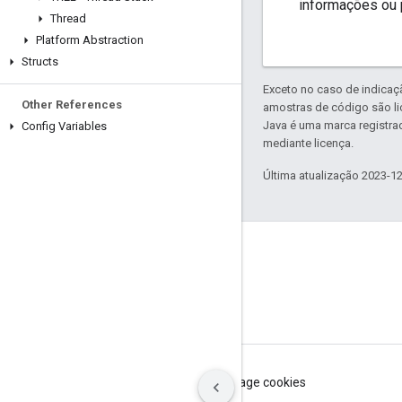
informações ou 
Thread
Platform Abstraction
Structs
Exceto no caso de indicaç
Other References
amostras de código são l
Java é uma marca registra
Config Variables
mediante licença.
Última atualização 2023-1
GitHub
OpenThread
Border Router
Termos de Serviço
Privacidade
Manage cookies