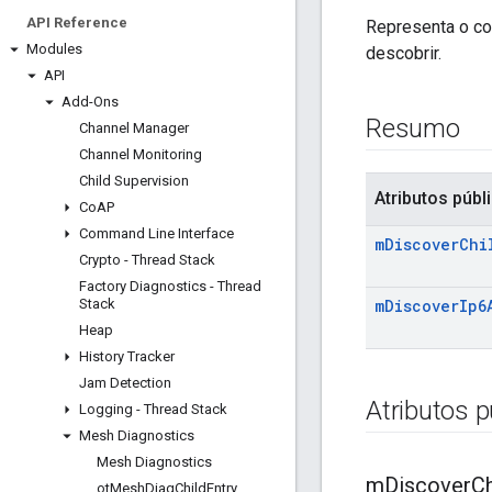
API Reference
Representa o co
Modules
descobrir.
API
Add-Ons
Resumo
Channel Manager
Channel Monitoring
Child Supervision
Atributos públ
Co
AP
Command Line Interface
m
Discover
Chi
Crypto - Thread Stack
Factory Diagnostics - Thread
Stack
m
Discover
Ip6
Heap
History Tracker
Jam Detection
Atributos p
Logging - Thread Stack
Mesh Diagnostics
Mesh Diagnostics
m
Discover
Ch
ot
Mesh
Diag
Child
Entry