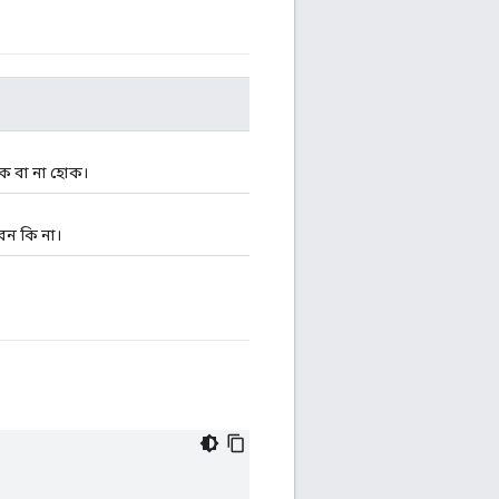
োক বা না হোক।
েন কি না।