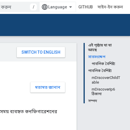
/
GITHUB
সাইন-ইন করুন
এই পৃষ্ঠায় যা যা
আছে
সারসংক্ষেপ
পাবলিক বৈশিষ্ট্য
পাবলিক বৈশিষ্ট্য
mDiscoverChildT
able
মতামত জানান
mDiscoverIp6
ঠিকানা
সম্পদ
 সময় ব্যবহৃত কনফিগারেশনের