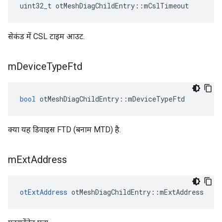
uint32_t otMeshDiagChildEntry
::
mCslTimeout
सेकंड में CSL टाइम आउट.
m
Device
Type
Ftd
bool
 otMeshDiagChildEntry
::
mDeviceTypeFtd
क्या यह डिवाइस FTD (बनाम MTD) है.
m
Ext
Address
otExtAddress
 otMeshDiagChildEntry
::
mExtAddress