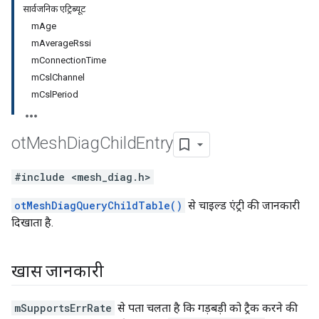
सार्वजनिक एट्रिब्यूट
mAge
mAverageRssi
mConnectionTime
mCslChannel
mCslPeriod
ot
Mesh
Diag
Child
Entry
#include <mesh_diag.h>
otMeshDiagQueryChildTable()
से चाइल्ड एंट्री की जानकारी
दिखाता है.
खास जानकारी
mSupportsErrRate
से पता चलता है कि गड़बड़ी को ट्रैक करने की