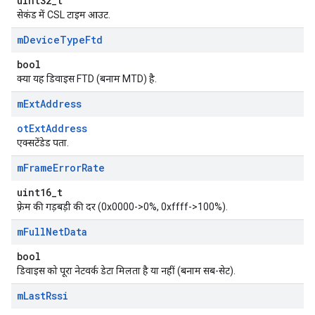
uint32_t
सेकंड में CSL टाइम आउट.
m
Device
Type
Ftd
bool
क्या यह डिवाइस FTD (बनाम MTD) है.
m
Ext
Address
otExtAddress
एक्सटेंडेड पता.
m
Frame
Error
Rate
uint16_t
फ़्रेम की गड़बड़ी की दर (0x0000->0%, 0xffff->100%).
m
Full
Net
Data
bool
डिवाइस को पूरा नेटवर्क डेटा मिलता है या नहीं (बनाम सब-सेट).
m
Last
Rssi