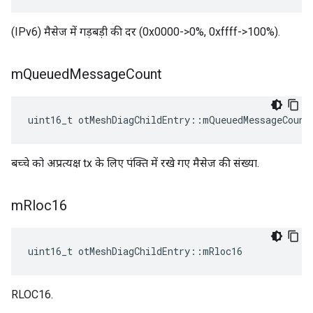
(IPv6) मैसेज में गड़बड़ी की दर (0x0000->0%, 0xffff->100%).
m
Queued
Message
Count
uint16_t otMeshDiagChildEntry
::
mQueuedMessageCount
बच्चे को अप्रत्यक्ष tx के लिए पंक्ति में रखे गए मैसेज की संख्या.
m
Rloc16
uint16_t otMeshDiagChildEntry
::
mRloc16
RLOC16.