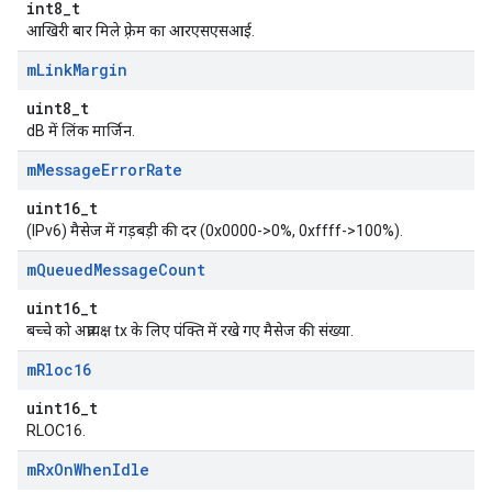
int8_t
आखिरी बार मिले फ़्रेम का आरएसएसआई.
m
Link
Margin
uint8_t
dB में लिंक मार्जिन.
m
Message
Error
Rate
uint16_t
(IPv6) मैसेज में गड़बड़ी की दर (0x0000->0%, 0xffff->100%).
m
Queued
Message
Count
uint16_t
बच्चे को अप्रत्यक्ष tx के लिए पंक्ति में रखे गए मैसेज की संख्या.
m
Rloc16
uint16_t
RLOC16.
m
Rx
On
When
Idle