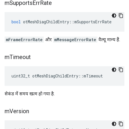
m
Supports
Err
Rate
bool
 otMeshDiagChildEntry
::
mSupportsErrRate
mFrameErrorRate
और
mMessageErrorRate
वैल्यू मान्य हैं.
m
Timeout
uint32_t otMeshDiagChildEntry
::
mTimeout
सेकंड में समय खत्म हो गया है.
m
Version