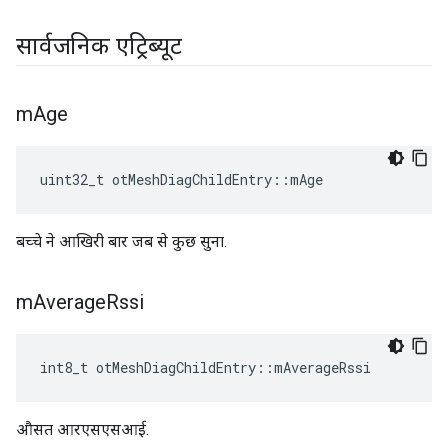
सार्वजनिक एट्रिब्यूट
m
Age
uint32_t otMeshDiagChildEntry
::
mAge
बच्चे ने आखिरी बार जब से कुछ सुना.
m
Average
Rssi
int8_t otMeshDiagChildEntry
::
mAverageRssi
औसत आरएसएसआई.