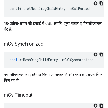
uint16_t otMeshDiagChildEntry
::
mCslPeriod
10-प्रतीक-समय की इकाई में CSL अवधि. शून्य बताता है कि सीएसएल
बंद है.
m
Csl
Synchronized
bool
 otMeshDiagChildEntry
::
mCslSynchronized
क्या सीएसएल का इस्तेमाल किया जा सकता है और क्या सीएसएल सिंक
किए गए हैं.
m
Csl
Timeout