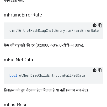
एक्सटेंडेड पता.
m
Frame
Error
Rate
uint16_t otMeshDiagChildEntry
::
mFrameErrorRate
फ़्रेम की गड़बड़ी की दर (0x0000->0%, 0xffff->100%).
m
Full
Net
Data
bool
 otMeshDiagChildEntry
::
mFullNetData
डिवाइस को पूरा नेटवर्क डेटा मिलता है या नहीं (बनाम सब-सेट).
m
Last
Rssi