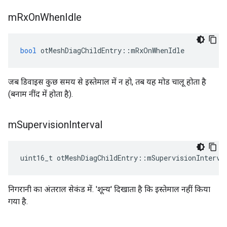
m
Rx
On
When
Idle
bool
 otMeshDiagChildEntry
::
mRxOnWhenIdle
जब डिवाइस कुछ समय से इस्तेमाल में न हो, तब यह मोड चालू होता है
(बनाम नींद में होता है).
m
Supervision
Interval
uint16_t otMeshDiagChildEntry
::
mSupervisionInterva
निगरानी का अंतराल सेकंड में. 'शून्य' दिखाता है कि इस्तेमाल नहीं किया
गया है.