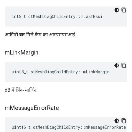
int8_t otMeshDiagChildEntry
::
mLastRssi
आखिरी बार मिले फ़्रेम का आरएसएसआई.
m
Link
Margin
uint8_t otMeshDiagChildEntry
::
mLinkMargin
dB में लिंक मार्जिन.
m
Message
Error
Rate
uint16_t otMeshDiagChildEntry
::
mMessageErrorRate