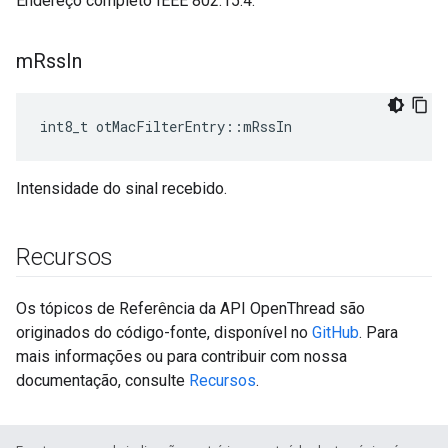
Endereço completo IEEE 802.15.4.
m
Rss
In
int8_t otMacFilterEntry
::
mRssIn
Intensidade do sinal recebido.
Recursos
Os tópicos de Referência da API OpenThread são
originados do código-fonte, disponível no
GitHub
. Para
mais informações ou para contribuir com nossa
documentação, consulte
Recursos
.