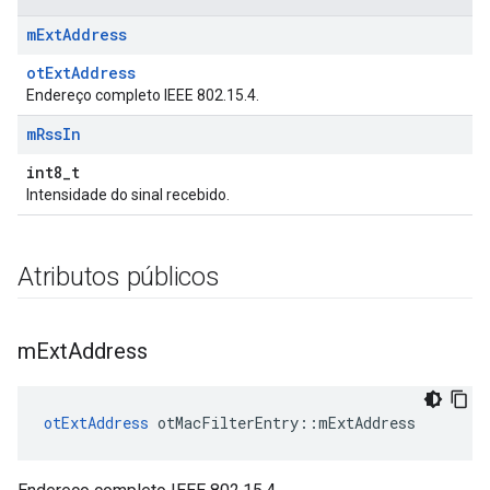
m
Ext
Address
otExtAddress
Endereço completo IEEE 802.15.4.
m
Rss
In
int8_t
Intensidade do sinal recebido.
Atributos públicos
m
Ext
Address
otExtAddress
 otMacFilterEntry
::
mExtAddress