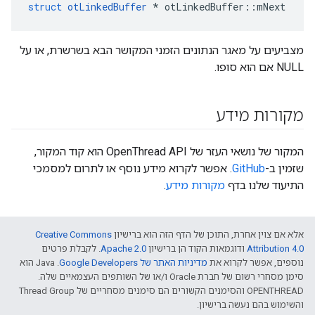
struct
otLinkedBuffer
*
 otLinkedBuffer
::
mNext
מצביעים על מאגר הנתונים הזמני המקושר הבא בשרשרת, או על
NULL אם הוא סופו.
מקורות מידע
המקור של נושאי העזר של OpenThread API הוא קוד המקור,
שזמין ב-
GitHub
. אפשר לקרוא מידע נוסף או לתרום למסמכי
התיעוד שלנו בדף
מקורות מידע
.
אלא אם צוין אחרת, התוכן של הדף הזה הוא ברישיון
Creative Commons
Attribution 4.0‏
ודוגמאות הקוד הן ברישיון
Apache 2.0‏
. לקבלת פרטים
נוספים, אפשר לקרוא את
מדיניות האתר של Google Developers‏
.‏ Java הוא
סימן מסחרי רשום של חברת Oracle ו/או של השותפים העצמאיים שלה.
‫OPENTHREAD והסימנים הקשורים הם סימנים מסחריים של Thread Group
והשימוש בהם נעשה ברישיון.