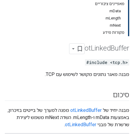
מאפיינים ציבוריים
mData
mLength
mNext
מקורות מידע
ot
Linked
Buffer
#include <tcp.h>
מבנה מאגר נתונים מקושר לשימוש עם TCP.
סיכום
מבנה יחיד של
otLinkedBuffer
מפנה למערך של בייטים בזיכרון,
באמצעות mData ו-mLength. השדה mNext משמש ליצירת
שרשרת של מבני
otLinkedBuffer
.