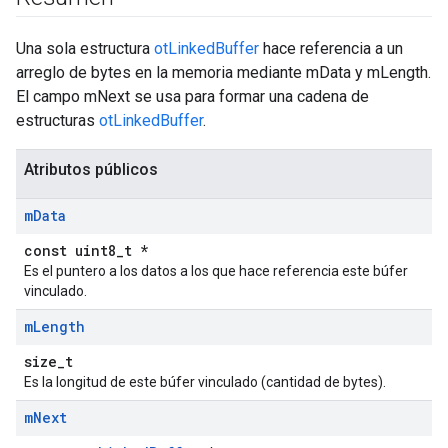
Una sola estructura
otLinkedBuffer
hace referencia a un
arreglo de bytes en la memoria mediante mData y mLength.
El campo mNext se usa para formar una cadena de
estructuras
otLinkedBuffer
.
Atributos públicos
m
Data
const uint8_t *
Es el puntero a los datos a los que hace referencia este búfer
vinculado.
m
Length
size_t
Es la longitud de este búfer vinculado (cantidad de bytes).
m
Next