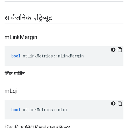
सार्वजनिक एट्रिब्यूट
m
Link
Margin
bool
 otLinkMetrics
::
mLinkMargin
लिंक मार्जिन.
m
Lqi
bool
 otLinkMetrics
::
mLqi
लिंक की क्वालिटी दिखाने वाला इंडिकेटर.