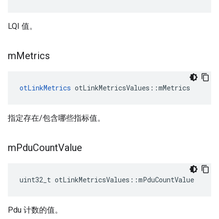
LQI 值。
m
Metrics
otLinkMetrics
 otLinkMetricsValues
::
mMetrics
指定存在/包含哪些指标值。
m
Pdu
Count
Value
uint32_t otLinkMetricsValues
::
mPduCountValue
Pdu 计数的值。