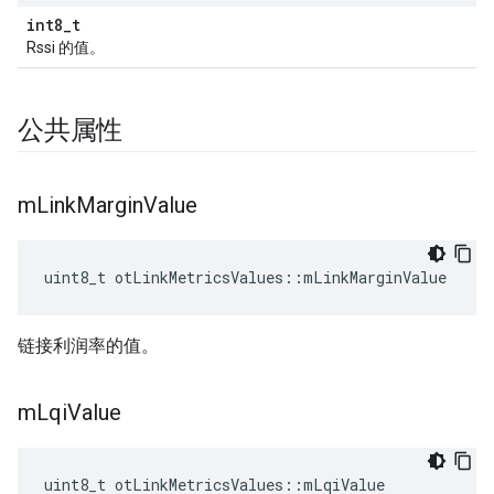
int8_t
Rssi 的值。
公共属性
m
Link
Margin
Value
uint8_t otLinkMetricsValues
::
mLinkMarginValue
链接利润率的值。
m
Lqi
Value
uint8_t otLinkMetricsValues
::
mLqiValue