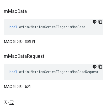
m
Mac
Data
bool
 otLinkMetricsSeriesFlags
::
mMacData
MAC 데이터 프레임
m
Mac
Data
Request
bool
 otLinkMetricsSeriesFlags
::
mMacDataRequest
MAC 데이터 요청
자료