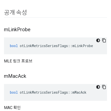
공개 속성
m
Link
Probe
bool
 otLinkMetricsSeriesFlags
::
mLinkProbe
MLE 링크 프로브
m
Mac
Ack
bool
 otLinkMetricsSeriesFlags
::
mMacAck
MAC 확인