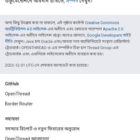
ডকুমেন্টেশনে অবদান রাখতে,
সম্পদ
দেখুন।
অন্য কিছু উল্লেখ করা না থাকলে, এই পৃষ্ঠার কন্টেন্ট
Creative Commons
অ্যাট্রিবিউশন 4.0 লাইসেন্স
-এর অধীনে এবং কোডের স্যাম্পেল
Apache 2.0
লাইসেন্স
-এর অধীনে লাইসেন্স প্রাপ্ত। আরও জানতে,
Google Developers সাইট
নীতি
দেখুন। Java হল Oracle এবং/অথবা তার অ্যাফিলিয়েট সংস্থার রেজিস্টার্ড
ট্রেডমার্ক। OPENTHREAD ও এর সম্পর্কিত চিহ্ন হল Thread Group-এর
ট্রেডমার্রক এবং এগুলিকে লাইসেন্সের অধীনে ব্যবহার করা হয়।
2023-12-01 UTC-তে শেষবার আপডেট করা হয়েছে।
GitHub
OpenThread
Border Router
সহায়তা
সমস্যার রিপোর্ট ও নতুন ফিচারের অনুরোধ
OpenThread আলোচনা