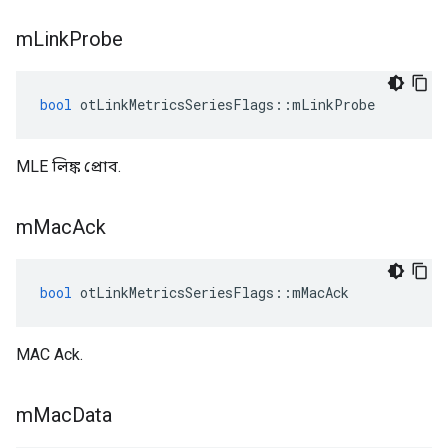
m
Link
Probe
bool
 otLinkMetricsSeriesFlags
::
mLinkProbe
MLE লিঙ্ক প্রোব.
m
Mac
Ack
bool
 otLinkMetricsSeriesFlags
::
mMacAck
MAC Ack.
m
Mac
Data