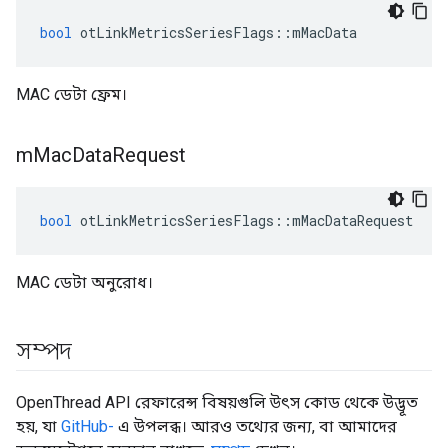
bool
 otLinkMetricsSeriesFlags
::
mMacData
MAC ডেটা ফ্রেম।
m
Mac
Data
Request
bool
 otLinkMetricsSeriesFlags
::
mMacDataRequest
MAC ডেটা অনুরোধ।
সম্পদ
OpenThread API রেফারেন্স বিষয়গুলি উৎস কোড থেকে উদ্ভূত
হয়, যা
GitHub-
এ উপলব্ধ। আরও তথ্যের জন্য, বা আমাদের