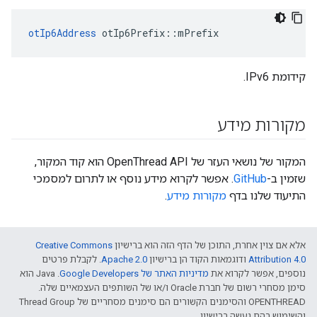
otIp6Address
 otIp6Prefix
::
mPrefix
קידומת IPv6.
מקורות מידע
המקור של נושאי העזר של OpenThread API הוא קוד המקור,
שזמין ב-
GitHub
. אפשר לקרוא מידע נוסף או לתרום למסמכי
התיעוד שלנו בדף
מקורות מידע
.
אלא אם צוין אחרת, התוכן של הדף הזה הוא ברישיון
Creative Commons
Attribution 4.0‏
ודוגמאות הקוד הן ברישיון
Apache 2.0‏
. לקבלת פרטים
נוספים, אפשר לקרוא את
מדיניות האתר של Google Developers‏
.‏ Java הוא
סימן מסחרי רשום של חברת Oracle ו/או של השותפים העצמאיים שלה.
‫OPENTHREAD והסימנים הקשורים הם סימנים מסחריים של Thread Group
והשימוש בהם נעשה ברישיון.