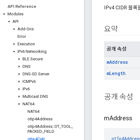
API Reference
IPv4 CIDR 블
Modules
API
요약
Add-Ons
Error
Execution
공개 속성
IPv6 Networking
BLE Secure
m
Address
DNS
m
Length
DNS-SD Server
ICMPv6
IPv6
공개 속성
Multicast DNS
NAT64
NAT64
m
Address
ot
Ip4Address
ot
Ip4Address
::
OT
_
TOOL
_
PACKED
_
FIELD
otIp4Addres
ot
Ip4Cidr