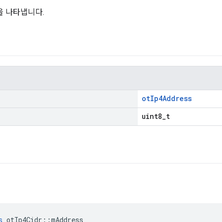
록을 나타냅니다.
otIp4Address
uint8_t
s
 otIp4Cidr
::
mAddress