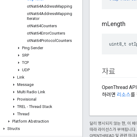
ot
Nat64Address
Mapping
ot
Nat64Address
Mapping
Iterator
m
Length
ot
Nat64Counters
ot
Nat64Error
Counters
ot
Nat64Protocol
Counters
uint8_t otI
Ping Sender
SRP
TCP
자료
UDP
Link
Message
OpenThread 
Multi Radio Link
하려면
리소스
를
Provisional
TREL - Thread Stack
Thread
Platform Abstraction
달리 명시되지 않는 한, 이
Structs
따라 라이선스가 부여됩니다.
OPENTHREAD 및 관련 마크