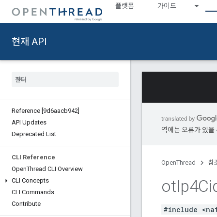
플랫폼
가이드
현재 API
Reference [9d6aacb942]
API Updates
역에는 오류가 있을 
Deprecated List
CLI Reference
OpenThread
참
Open
Thread CLI Overview
ot
Ip4Ci
CLI Concepts
CLI Commands
Contribute
#include <na