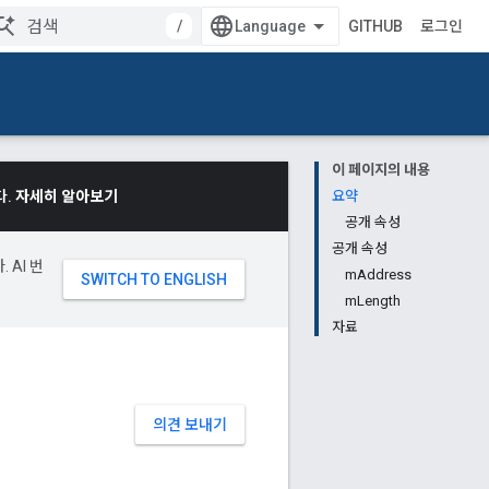
/
GITHUB
로그인
이 페이지의 내용
다.
자세히 알아보기
요약
공개 속성
공개 속성
 AI 번
mAddress
mLength
자료
의견 보내기