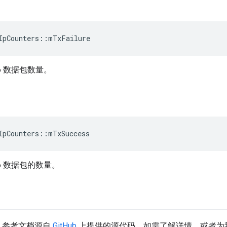
IpCounters
::
mTxFailure
6 数据包数量。
IpCounters
::
mTxSuccess
v6 数据包的数量。
API 参考文档源自
GitHub
上提供的源代码。如需了解详情，或者为