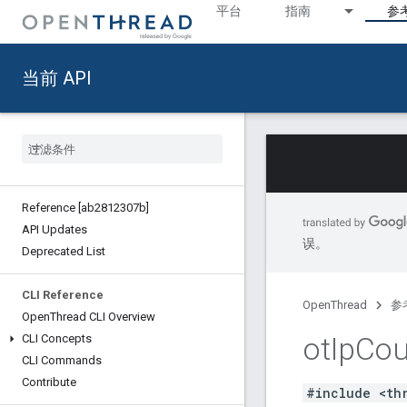
平台
指南
参
当前 API
Reference [ab2812307b]
API Updates
误。
Deprecated List
CLI Reference
OpenThread
参
Open
Thread CLI Overview
ot
Ip
Cou
CLI Concepts
CLI Commands
Contribute
#include <th