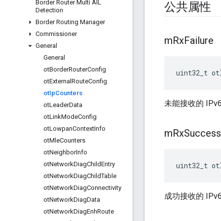
Border Router Multi AIL
公共属性
Detection
Border Routing Manager
Commissioner
m
Rx
Failure
General
General
ot
Border
Router
Config
uint32_t ot
ot
External
Route
Config
ot
Ip
Counters
未能接收的 IP
ot
Leader
Data
ot
Link
Mode
Config
ot
Lowpan
Context
Info
m
Rx
Success
ot
Mle
Counters
ot
Neighbor
Info
ot
Network
Diag
Child
Entry
uint32_t ot
ot
Network
Diag
Child
Table
ot
Network
Diag
Connectivity
成功接收的 IP
ot
Network
Diag
Data
ot
Network
Diag
Enh
Route