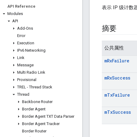
API Reference
表示 IP 级计数
Modules
API
摘要
Add-Ons
Error
Execution
公共属性
IPv6 Networking
Link
m
Rx
Failure
Message
Multi Radio Link
m
Rx
Success
Provisional
TREL - Thread Stack
Thread
m
Tx
Failure
Backbone Router
Border Agent
m
Tx
Success
Border Agent TXT Data Parser
Border Agent Tracker
Border Router