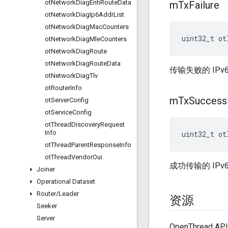
ot
Network
Diag
Enh
Route
Data
m
Tx
Failure
ot
Network
Diag
Ip6Addr
List
ot
Network
Diag
Mac
Counters
uint32_t ot
ot
Network
Diag
Mle
Counters
ot
Network
Diag
Route
ot
Network
Diag
Route
Data
传输失败的 IPv
ot
Network
Diag
Tlv
ot
Router
Info
m
Tx
Success
ot
Server
Config
ot
Service
Config
ot
Thread
Discovery
Request
Info
uint32_t ot
ot
Thread
Parent
Response
Info
ot
Thread
Vendor
Oui
成功传输的 IP
Joiner
Operational Dataset
Router
/
Leader
资源
Seeker
Server
OpenThread 