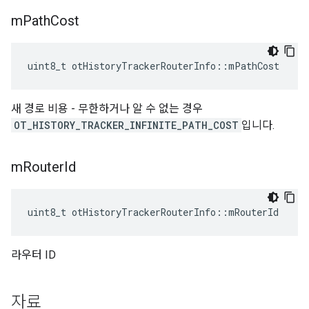
m
Path
Cost
uint8_t otHistoryTrackerRouterInfo
::
mPathCost
새 경로 비용 - 무한하거나 알 수 없는 경우
OT_HISTORY_TRACKER_INFINITE_PATH_COST
입니다.
m
Router
Id
uint8_t otHistoryTrackerRouterInfo
::
mRouterId
라우터 ID
자료