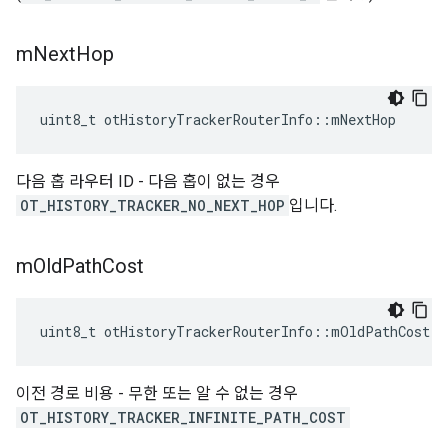
m
Next
Hop
uint8_t otHistoryTrackerRouterInfo
::
mNextHop
다음 홉 라우터 ID - 다음 홉이 없는 경우
OT_HISTORY_TRACKER_NO_NEXT_HOP
입니다.
m
Old
Path
Cost
uint8_t otHistoryTrackerRouterInfo
::
mOldPathCost
이전 경로 비용 - 무한 또는 알 수 없는 경우
OT_HISTORY_TRACKER_INFINITE_PATH_COST