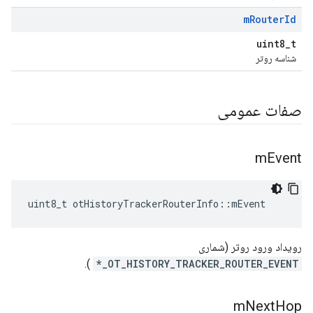
m
Router
Id
uint8_t
شناسه روتر
صفات عمومی
m
Event
uint8_t otHistoryTrackerRouterInfo
::
mEvent
رویداد ورود روتر (شماری
).
OT_HISTORY_TRACKER_ROUTER_EVENT_*
m
Next
Hop