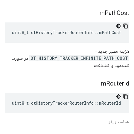
m
Path
Cost
uint8_t otHistoryTrackerRouterInfo
::
mPathCost
هزینه مسیر جدید -
OT_HISTORY_TRACKER_INFINITE_PATH_COST
در صورت
نامحدود یا ناشناخته.
m
Router
Id
uint8_t otHistoryTrackerRouterInfo
::
mRouterId
شناسه روتر