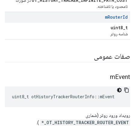
OT_HISTORY_TRACKER_INFINITE_PATH_COST
در صورت
نامحدود یا ناشناخته.
m
Router
Id
uint8_t
شناسه روتر
صفات عمومی
m
Event
uint8_t otHistoryTrackerRouterInfo
::
mEvent
رویداد ورود روتر (شماری
).
OT_HISTORY_TRACKER_ROUTER_EVENT_*