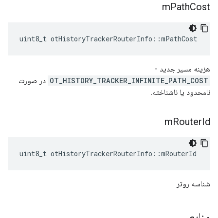
m
Path
Cost
uint8_t otHistoryTrackerRouterInfo
::
mPathCost
هزینه مسیر جدید -
OT_HISTORY_TRACKER_INFINITE_PATH_COST
در صورت
نامحدود یا ناشناخته.
m
Router
Id
uint8_t otHistoryTrackerRouterInfo
::
mRouterId
شناسه روتر
منابع