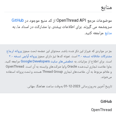
منابع
موضوعات مرجع OpenThread API از کد منبع موجود در
GitHub
سرچشمه می گیرند. برای اطلاعات بیشتر، یا مشارکت در اسناد ما، به
منابع
مراجعه کنید.
جز در مواردی که غیراز این ذکر شده باشد، محتوای این صفحه تحت مجوز
پروانه ارجاع
مشترکات خلاقانه نسخه ۴.۰
است. نمونه کدها نیز دارای مجوز
پروانه آپاچی نسخه ۲.۰
است. برای اطلاع از جزئیات، به
خطمشی‌های سایت Google Developers‏
مراجعه کنید.
جاوا علامت تجاری ثبت‌شده Oracle و/یا شرکت‌های وابسته به آن است. ‫OpenThread
و علائم مربوط به آن، علامت‌های تجاری Thread Group هستند و تحت پروانه استفاده
می‌شوند.
تاریخ آخرین به‌روزرسانی 2023-12-01 به‌وقت ساعت هماهنگ جهانی.
GitHub
OpenThread