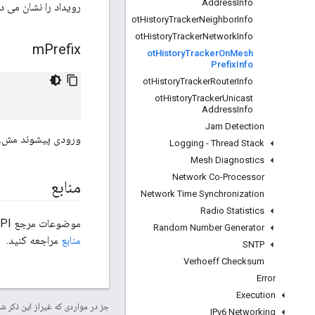
Address
Info
رویداد را نشان می 
ot
History
Tracker
Neighbor
Info
ot
History
Tracker
Network
Info
m
Prefix
ot
History
Tracker
On
Mesh
Prefix
Info
ot
History
Tracker
Router
Info
ot
History
Tracker
Unicast
Address
Info
Jam Detection
ورودی پیشوند مش.
Logging - Thread Stack
Mesh Diagnostics
Network Co-Processor
منابع
Network Time Synchronization
Radio Statistics
موضوعات مرجع OpenThread API از کد منبع موجود در
Random Number Generator
منابع
مراجعه کنید.
SNTP
Verhoeff Checksum
Error
Execution
جز در مواردی که غیراز این ذکر
IPv6 Networking