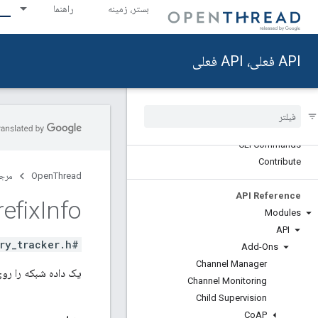
بستر، زمینه
راهنما
Reference [ab2812307b]
API Updates
API فعلی، API فعلی
Deprecated List
CLI Reference
Open
Thread CLI Overview
CLI Concepts
CLI Commands
Contribute
OpenThread
مرج
API Reference
refix
Info
Modules
API
#include <history_tracker.h>
Add-Ons
Channel Manager
یک داده شبکه را رو
Channel Monitoring
Child Supervision
Co
AP