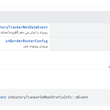
storyTrackerNetDataEvent
رویداد را نشان می دهد (افزوده/حذف 
otBorderRouterConfig
ورودی پیشوند مش.
vent
 otHistoryTrackerOnMeshPrefixInfo
::
mEvent