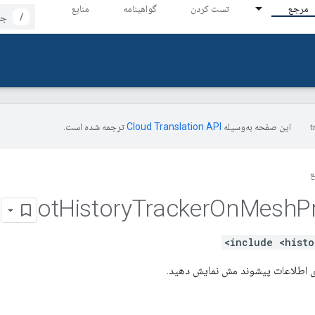
مرجع
تست کردن
گواهینامه
منابع
/
این صفحه به‌وسیله
ترجمه شده است.
ع
ot
History
Tracker
On
Mesh
P
ی اطلاعات پیشوند مش نمایش دهید.