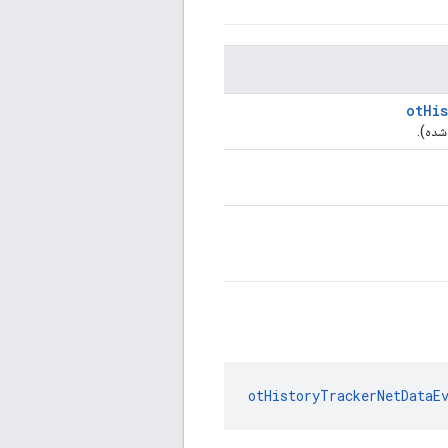
otHi
شده).
otHistoryTrackerNetDataE