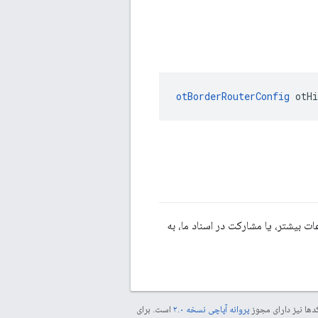
otBorderRouterConfig
 otH
 بیشتر، یا مشارکت در اسناد ما، به
دها نیز دارای مجوز
پروانه آپاچی نسخه ۲.۰
است. برای