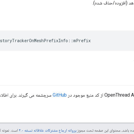
دهد (افزوده/حذف شده).
istoryTrackerOnMeshPrefixInfo
::
mPrefix
GitHub
سرچشمه می گیرند. برای اطلاعات
 شده باشد، محتوای این صفحه تحت مجوز
پروانه ارجاع مشترکات خلاقانه نسخه ۴.۰
است. نمونه ک