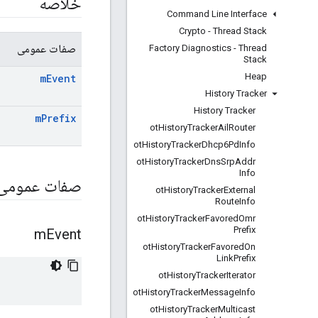
خلاصه
Command Line Interface
Crypto - Thread Stack
صفات عمومی
Factory Diagnostics - Thread
Stack
Heap
m
Event
History Tracker
History Tracker
m
Prefix
ot
History
Tracker
Ail
Router
ot
History
Tracker
Dhcp6Pd
Info
ot
History
Tracker
Dns
Srp
Addr
Info
صفات عمومی
ot
History
Tracker
External
Route
Info
ot
History
Tracker
Favored
Omr
Prefix
m
Event
ot
History
Tracker
Favored
On
Link
Prefix
ot
History
Tracker
Iterator
ot
History
Tracker
Message
Info
ot
History
Tracker
Multicast