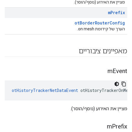
מציין את האירוע (נוסף/הוסר).
m
Prefix
otBorderRouterConfig
הערך של קידומת on mesh.
מאפיינים ציבוריים
m
Event
otHistoryTrackerNetDataEvent
 otHistoryTrackerOnMes
מציין את האירוע (נוסף/הוסר).
m
Prefix