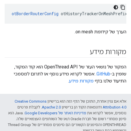
otBorderRouterConfig
 otHistoryTrackerOnMeshPrefixI
הערך של קידומת on mesh.
מקורות מידע
המקור של נושאי העזר של OpenThread API הוא קוד המקור,
שזמין ב-
GitHub
. אפשר לקרוא מידע נוסף או לתרום למסמכי
התיעוד שלנו בדף
מקורות מידע
.
אלא אם צוין אחרת, התוכן של הדף הזה הוא ברישיון
Creative Commons
Attribution 4.0‏
ודוגמאות הקוד הן ברישיון
Apache 2.0‏
. לקבלת פרטים
נוספים, אפשר לקרוא את
מדיניות האתר של Google Developers‏
.‏ Java הוא
סימן מסחרי רשום של חברת Oracle ו/או של השותפים העצמאיים שלה.
‫OPENTHREAD והסימנים הקשורים הם סימנים מסחריים של Thread Group
והשימוש בהם נעשה ברישיון.