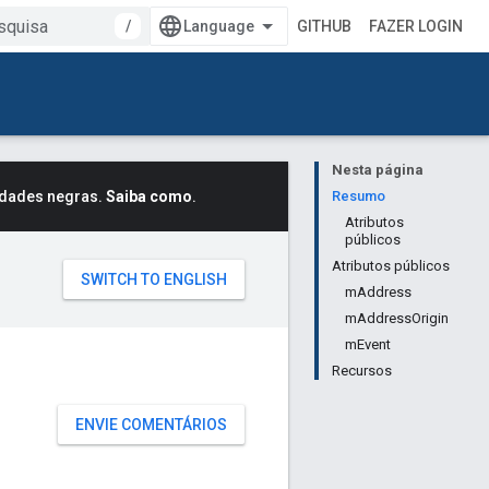
/
GITHUB
FAZER LOGIN
Nesta página
idades negras.
Saiba como
.
Resumo
Atributos
públicos
Atributos públicos
mAddress
mAddressOrigin
mEvent
Recursos
ENVIE COMENTÁRIOS