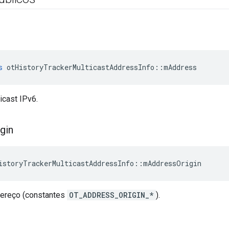
s
 otHistoryTrackerMulticastAddressInfo
::
mAddress
icast IPv6.
igin
istoryTrackerMulticastAddressInfo
::
mAddressOrigin
dereço (constantes
OT_ADDRESS_ORIGIN_*
).