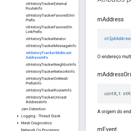
ot
History
Tracker
External
Route
Info
ot
History
Tracker
Favored
Omr
m
Address
Prefix
ot
History
Tracker
Favored
On
Link
Prefix
otIp6Addres
ot
History
Tracker
Iterator
ot
History
Tracker
Message
Info
ot
History
Tracker
Multicast
O endereço mult
Address
Info
ot
History
Tracker
Neighbor
Info
ot
History
Tracker
Network
Info
m
Address
Or
ot
History
Tracker
On
Mesh
Prefix
Info
ot
History
Tracker
Router
Info
uint8_t otH
ot
History
Tracker
Unicast
Address
Info
Jam Detection
A origem do en
Logging - Thread Stack
Mesh Diagnostics
m
Event
Network Co-Processor