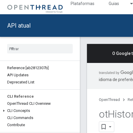
Plataformas
Guias
API atual
O Google 
Reference [ab2812307b]
API Updates
idioma de preferê
Deprecated List
CLI Reference
OpenThread
Re
Open
Thread CLI Overview
ot
Histo
CLI Concepts
CLI Commands
Contribute