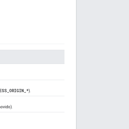
ESS_ORIGIN_*
).
ovido).