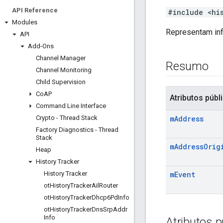
API Reference
#include <hi
Modules
Representam inf
API
Add-Ons
Channel Manager
Resumo
Channel Monitoring
Child Supervision
Co
AP
Atributos públ
Command Line Interface
Crypto - Thread Stack
m
Address
Factory Diagnostics - Thread
Stack
m
Address
Orig
Heap
History Tracker
History Tracker
m
Event
ot
History
Tracker
Ail
Router
ot
History
Tracker
Dhcp6Pd
Info
ot
History
Tracker
Dns
Srp
Addr
Info
Atributos p