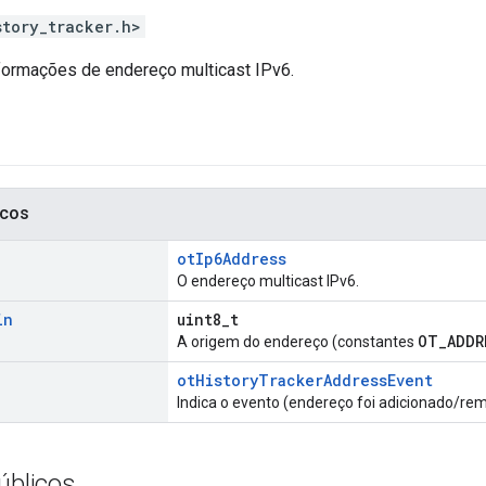
story_tracker.h>
ormações de endereço multicast IPv6.
icos
otIp6Address
O endereço multicast IPv6.
in
uint8_t
OT_ADDR
A origem do endereço (constantes
otHistoryTrackerAddressEvent
Indica o evento (endereço foi adicionado/rem
úblicos