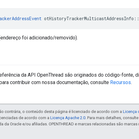
ackerAddressEvent
 otHistoryTrackerMulticastAddressInfo
:
(endereço foi adicionado/removido).
eferência da API OpenThread são originados do código-fonte, d
para contribuir com nossa documentação, consulte
Recursos
.
ão contrária, o conteúdo desta página é licenciado de acordo com a
Licença 
icenciadas de acordo com a
Licença Apache 2.0
. Para mais detalhes, consult
da da Oracle e/ou afiliadas. OPENTHREAD e marcas relacionadas são marcas 